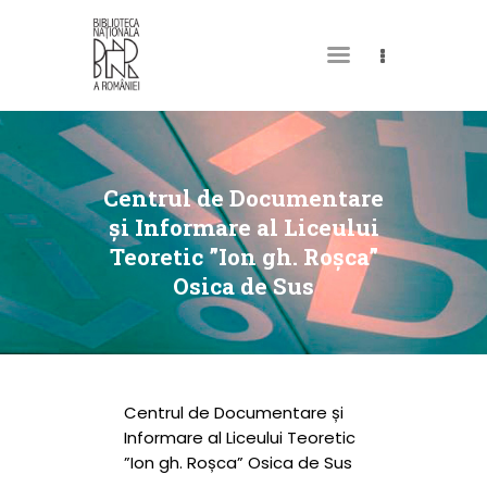
DESPRE NOI
PERMISUL MEU DE
Centrul de Documentare
BIBLIOTECĂ
și Informare al Liceului
Teoretic ”Ion gh. Roșca”
CATALOAGE ȘI
Osica de Sus
COLECȚII
BIBLIOTECA DIGITALĂ
EVENIMENTE
CULTURALE
Centrul de Documentare și
Informare al Liceului Teoretic
SPAȚII
”Ion gh. Roșca” Osica de Sus
NOUTĂȚI