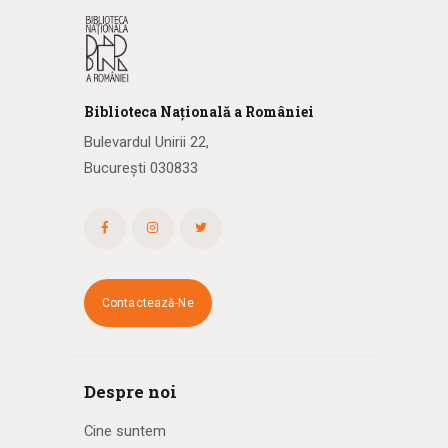
Biblioteca
N
ațională
a R
omâniei
Bulevardul Unirii 22,
București 030833
Contactează-Ne
Despre noi
Cine suntem