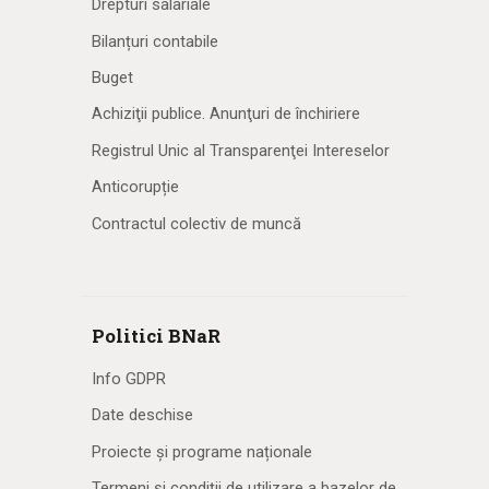
Drepturi salariale
Bilanțuri contabile
Buget
Achiziţii publice. Anunţuri de închiriere
Registrul Unic al Transparenţei Intereselor
Anticorupție
Contractul colectiv de muncă
Politici BNaR
Info GDPR
Date deschise
Proiecte și programe naționale
Termeni și condiții de utilizare a bazelor de