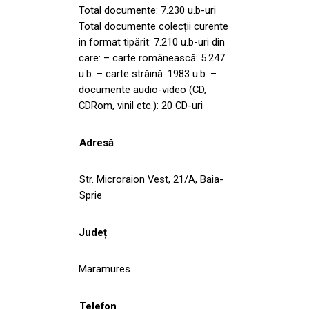
Total documente: 7.230 u.b-uri
Total documente colecții curente
in format tipărit: 7.210 u.b-uri din
care: – carte românească: 5.247
u.b. – carte străină: 1983 u.b. –
documente audio-video (CD,
CDRom, vinil etc.): 20 CD-uri
Adresă
Str. Microraion Vest, 21/A, Baia-
Sprie
Județ
Maramures
Telefon