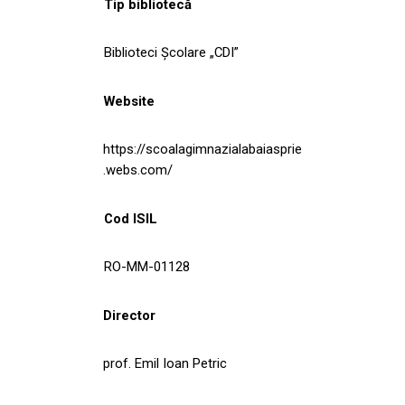
Tip bibliotecă
Biblioteci Școlare „CDI”
Website
https://scoalagimnazialabaiasprie
.webs.com/
Cod ISIL
RO-MM-01128
Director
prof. Emil Ioan Petric