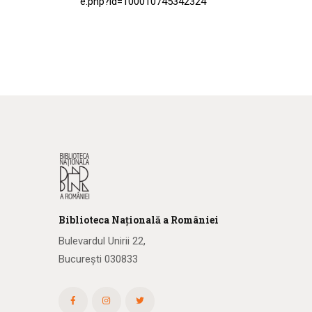
e.php?id=100010745342324
Biblioteca
N
ațională
a R
omâniei
Bulevardul Unirii 22,
București 030833