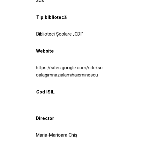
Sus
Tip bibliotecă
Biblioteci Școlare „CDI”
Website
https://sites.google.com/site/sc
oalagimnazialamihaieminescu
Cod ISIL
Director
Maria-Marioara Chiș