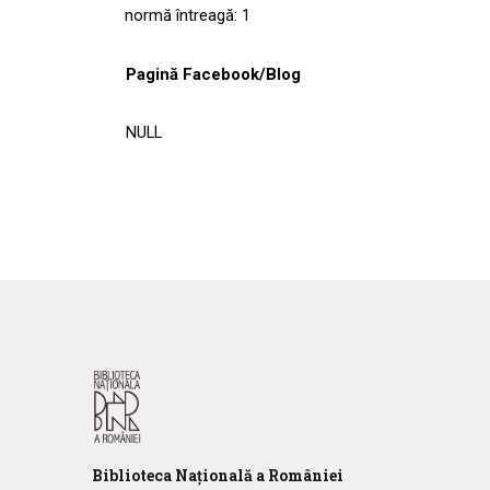
normă întreagă: 1
Pagină Facebook/Blog
NULL
Biblioteca
N
ațională
a R
omâniei