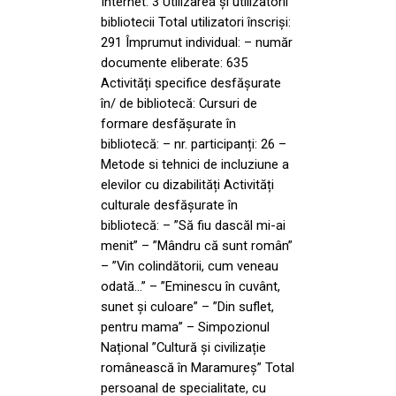
Internet: 3 Utilizarea și utilizatorii
bibliotecii Total utilizatori înscriși:
291 Împrumut individual: – număr
documente eliberate: 635
Activități specifice desfășurate
în/ de bibliotecă: Cursuri de
formare desfășurate în
bibliotecă: – nr. participanți: 26 –
Metode si tehnici de incluziune a
elevilor cu dizabilități Activități
culturale desfășurate în
bibliotecă: – ”Să fiu dascăl mi-ai
menit” – ”Mândru că sunt român”
– ”Vin colindătorii, cum veneau
odată…” – ”Eminescu în cuvânt,
sunet și culoare” – ”Din suflet,
pentru mama” – Simpozionul
Național ”Cultură și civilizație
românească în Maramureș” Total
persoanal de specialitate, cu