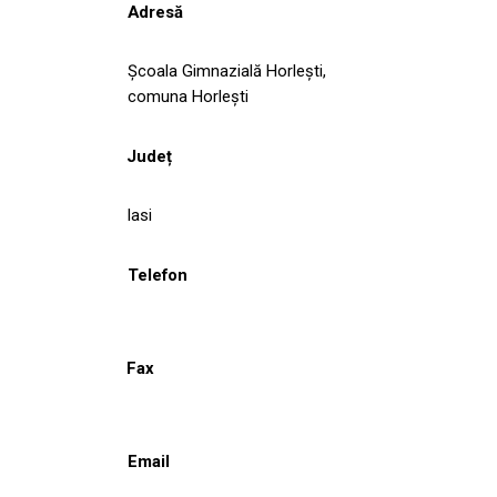
Adresă
Școala Gimnazială Horlești,
comuna Horlești
Județ
Iasi
Telefon
Fax
Email