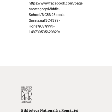
https://www.facebook.com/page
s/category/Middle-
School/%C8%98coala-
Gimnazial%C4%83-
Horle%C8%99ti-
148730535620829/
Biblioteca
N
ațională
a R
omâniei