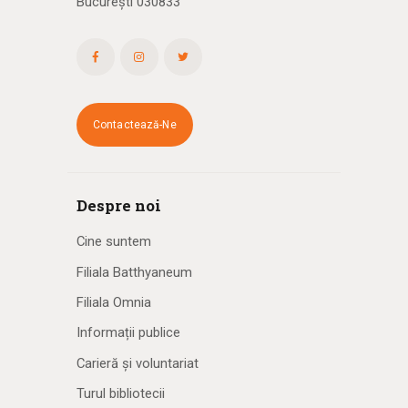
București 030833
Contactează-Ne
Despre noi
Cine suntem
Filiala Batthyaneum
Filiala Omnia
Informații publice
Carieră și voluntariat
Turul bibliotecii