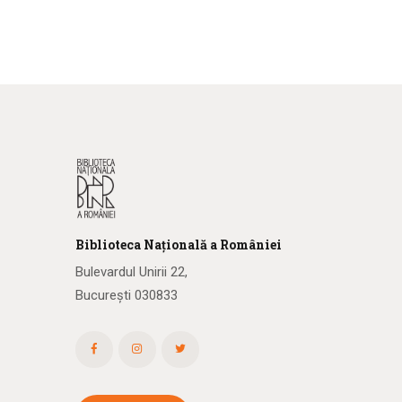
Biblioteca
N
ațională
a R
omâniei
Bulevardul Unirii 22,
București 030833