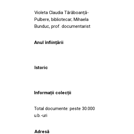
Violeta Claudia Tărăboanță-
Pulbere, bibliotecar; Mihaela
Bunduc, prof. documentarist
Anul înființării
Istoric
Informații colecții
Total documente: peste 30.000
u.b.-uri
Adresă