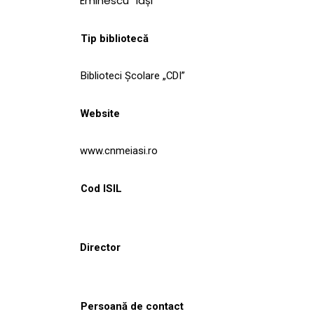
Eminescu” Iași
Tip bibliotecă
Biblioteci Școlare „CDI”
Website
www.cnmeiasi.ro
Cod ISIL
Director
Persoană de contact