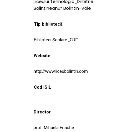
Liceului Tehnologic „Dimitrie
Bolintineanu” Bolintin-Vale
Tip bibliotecă
Biblioteci Școlare „CDI”
Website
http://www.liceubolintin.com
Cod ISIL
Director
prof. Mihaela Enache