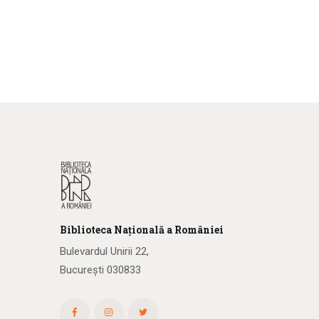
Biblioteca
N
ațională
a R
omâniei
Bulevardul Unirii 22,
București 030833