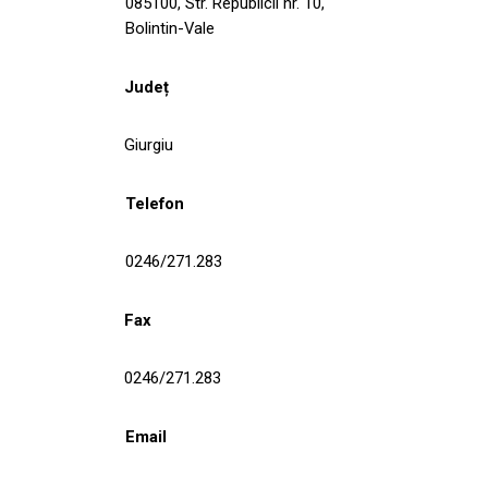
085100, Str. Republicii nr. 10,
Bolintin-Vale
Județ
Giurgiu
Telefon
0246/271.283
Fax
0246/271.283
Email