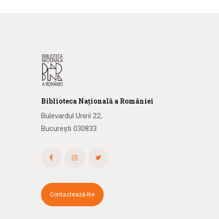
Biblioteca
N
ațională
a R
omâniei
Bulevardul Unirii 22,
București 030833
Contactează-Ne