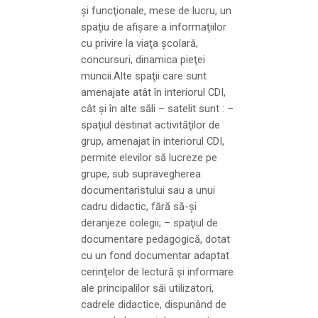
şi funcţionale, mese de lucru, un
spaţiu de afişare a informaţiilor
cu privire la viaţa şcolară,
concursuri, dinamica pieţei
muncii.Alte spaţii care sunt
amenajate atât în interiorul CDI,
cât şi în alte săli – satelit sunt : –
spaţiul destinat activităţilor de
grup, amenajat în interiorul CDI,
permite elevilor să lucreze pe
grupe, sub supravegherea
documentaristului sau a unui
cadru didactic, fără să-şi
deranjeze colegii; – spaţiul de
documentare pedagogică, dotat
cu un fond documentar adaptat
cerinţelor de lectură şi informare
ale principalilor săi utilizatori,
cadrele didactice, dispunând de