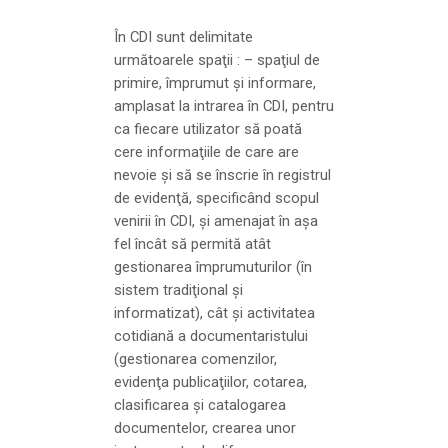
În CDI sunt delimitate
următoarele spaţii : – spaţiul de
primire, împrumut şi informare,
amplasat la intrarea în CDI, pentru
ca fiecare utilizator să poată
cere informaţiile de care are
nevoie şi să se înscrie în registrul
de evidenţă, specificând scopul
venirii în CDI, şi amenajat în aşa
fel încât să permită atât
gestionarea împrumuturilor (în
sistem tradiţional şi
informatizat), cât şi activitatea
cotidiană a documentaristului
(gestionarea comenzilor,
evidenţa publicaţiilor, cotarea,
clasificarea şi catalogarea
documentelor, crearea unor