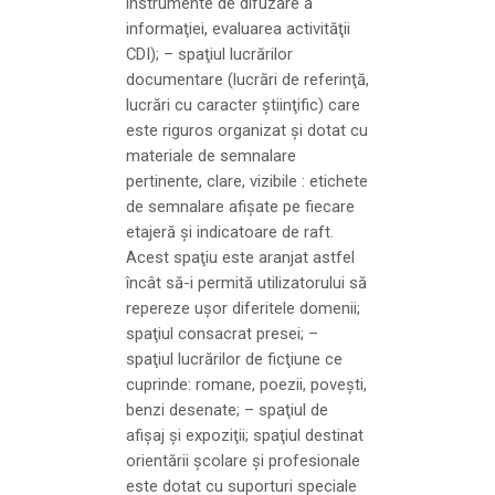
instrumente de difuzare a
informaţiei, evaluarea activităţii
CDI); – spaţiul lucrărilor
documentare (lucrări de referinţă,
lucrări cu caracter ştiinţific) care
este riguros organizat şi dotat cu
materiale de semnalare
pertinente, clare, vizibile : etichete
de semnalare afişate pe fiecare
etajeră şi indicatoare de raft.
Acest spaţiu este aranjat astfel
încât să-i permită utilizatorului să
repereze uşor diferitele domenii;
spaţiul consacrat presei; –
spaţiul lucrărilor de ficţiune ce
cuprinde: romane, poezii, poveşti,
benzi desenate; – spaţiul de
afişaj şi expoziţii; spaţiul destinat
orientării şcolare şi profesionale
este dotat cu suporturi speciale