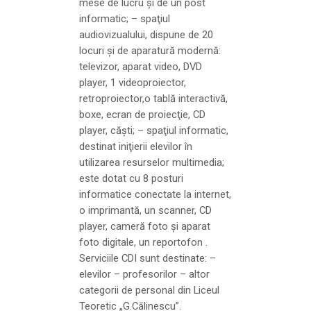
mese de lucru şi de un post
informatic; – spaţiul
audiovizualului, dispune de 20
locuri şi de aparatură modernă:
televizor, aparat video, DVD
player, 1 videoproiector,
retroproiector,o tablă interactivă,
boxe, ecran de proiecţie, CD
player, căşti; – spaţiul informatic,
destinat iniţierii elevilor în
utilizarea resurselor multimedia;
este dotat cu 8 posturi
informatice conectate la internet,
o imprimantă, un scanner, CD
player, cameră foto şi aparat
foto digitale, un reportofon .
Serviciile CDI sunt destinate: –
elevilor – profesorilor – altor
categorii de personal din Liceul
Teoretic „G.Călinescu”.