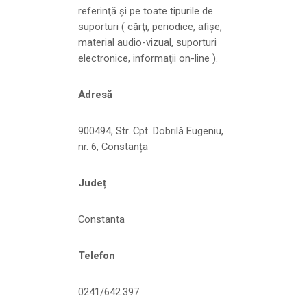
referinţă şi pe toate tipurile de
suporturi ( cărţi, periodice, afişe,
material audio-vizual, suporturi
electronice, informaţii on-line ).
Adresă
900494, Str. Cpt. Dobrilă Eugeniu,
nr. 6, Constanța
Județ
Constanta
Telefon
0241/642.397