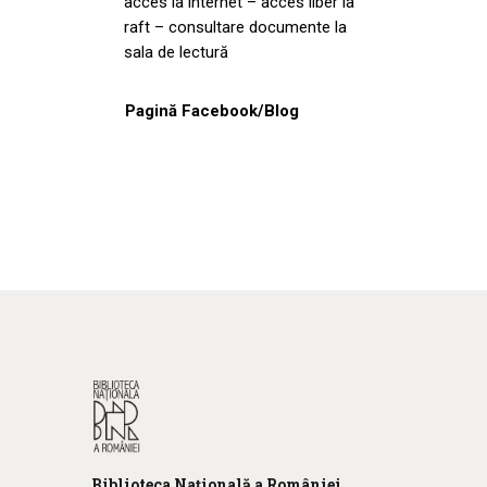
acces la internet – acces liber la
raft – consultare documente la
sala de lectură
Pagină Facebook/Blog
Biblioteca
N
ațională
a R
omâniei