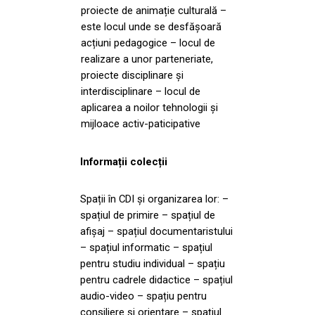
proiecte de animație culturală –
este locul unde se desfășoară
acțiuni pedagogice – locul de
realizare a unor parteneriate,
proiecte disciplinare și
interdisciplinare – locul de
aplicarea a noilor tehnologii și
mijloace activ-paticipative
Informații colecții
Spații în CDI și organizarea lor: –
spațiul de primire – spațiul de
afișaj – spațiul documentaristului
– spațiul informatic – spațiul
pentru studiu individual – spațiu
pentru cadrele didactice – spațiul
audio-video – spațiu pentru
consiliere și orientare – spațiul