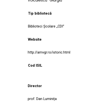
Voiculescu” Giurgiu
Tip bibliotecă
Biblioteci Școlare „CDI”
Website
http://amvgr.ro/istoric.html
Cod ISIL
Director
prof. Dan Luminița