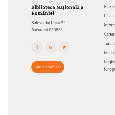
Biblioteca
N
ațională
a
Filial
R
omâniei
Filial
Bulevardul Unirii 22,
Inform
București 030833
Carier
Turul 
Manual
Legisl
Contactează-Ne
funcți