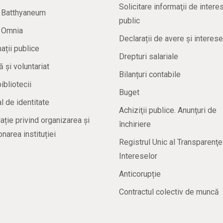
Solicitare informaţii de intere
a Batthyaneum
public
a Omnia
Declarații de avere și interese
ații publice
Drepturi salariale
ă și voluntariat
Bilanțuri contabile
bibliotecii
Buget
 de identitate
Achiziţii publice. Anunţuri de
ație privind organizarea și
închiriere
onarea instituției
Registrul Unic al Transparenţe
Intereselor
Anticorupție
Contractul colectiv de muncă