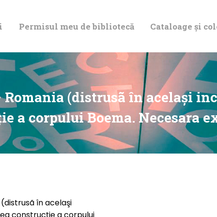
DESPRE NOI
i
Permisul meu de bibliotecă
Cataloage și col
PERMISUL MEU
DE BIBLIOTECĂ
CATALOAGE ȘI
– Romania (distrusã în acelaşi in
COLECȚII
ţie a corpului Boema. Necesara ex
BIBLIOTECA
DIGITALĂ
EVENIMENTE
(distrusã în acelaşi
rea construcţie a corpului