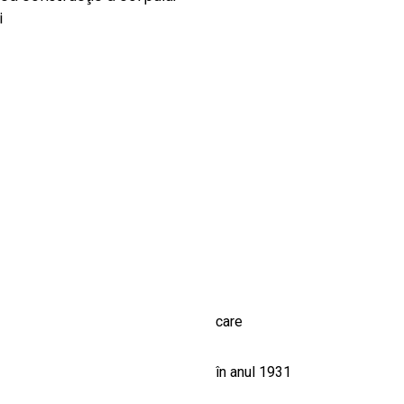
CULTURALE
i
SPAȚII
NOUTĂȚI
care
în anul 1931