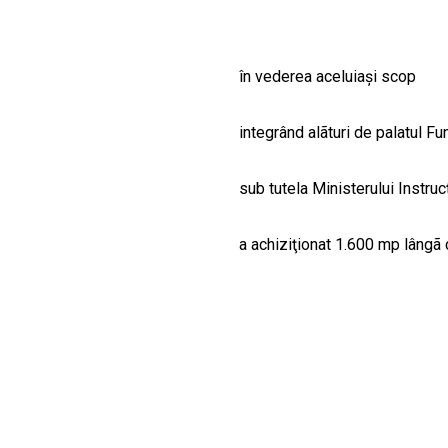
în vederea aceluiaşi scop
integrând alãturi de palatul Fu
sub tutela Ministerului Instruc
a achiziţionat 1.600 mp lângã c