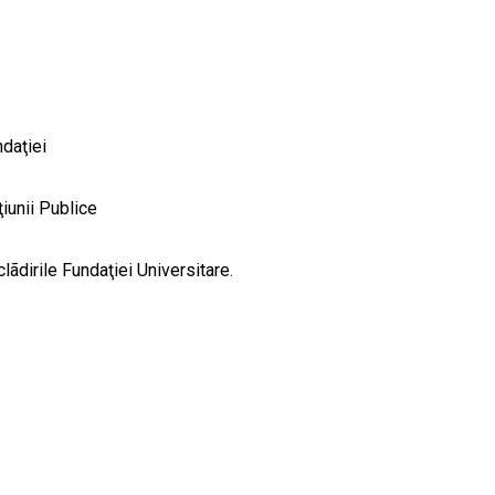
ndaţiei
ţiunii Publice
lãdirile Fundaţiei Universitare.