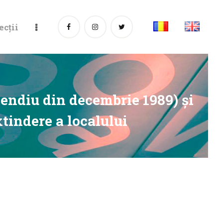
ecții
cendiu din decembrie 1989) şi
tindere a localului