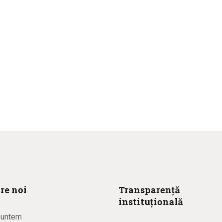
re noi
Transparență
instituțională
suntem