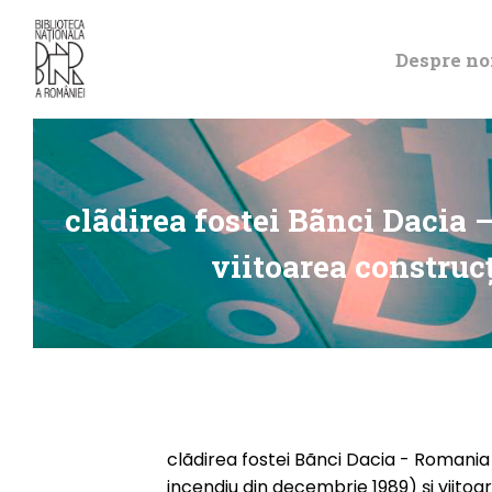
Despre no
clãdirea fostei Bãnci Dacia 
viitoarea construc
clãdirea fostei Bãnci Dacia - Romania 
incendiu din decembrie 1989) şi viitoa