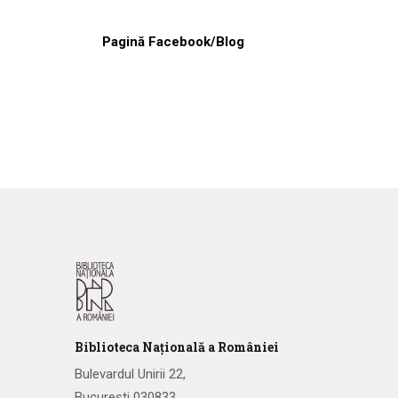
Pagină Facebook/Blog
Biblioteca
N
ațională
a R
omâniei
Bulevardul Unirii 22,
București 030833