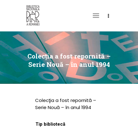
DESPRE NOI
PERMISUL MEU DE
Colecţia a fost repornită –
BIBLIOTECĂ
Serie Nouă – în anul 1994
CATALOAGE ȘI
COLECȚII
BIBLIOTECA DIGITALĂ
Colecţia a fost repornită –
EVENIMENTE
Serie Nouă – în anul 1994
CULTURALE
Tip bibliotecă
SPAȚII
NOUTĂȚI