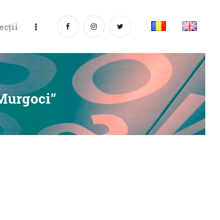
ecții
Murgoci”