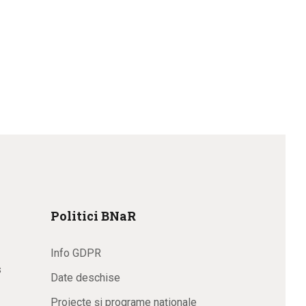
Politici BNaR
Info GDPR
s
Date deschise
Proiecte și programe naționale