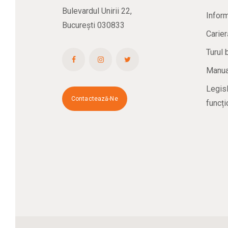
Bulevardul Unirii 22,
Inform
București 030833
Carier
Turul 
Manual
Legisl
Contactează-Ne
funcți