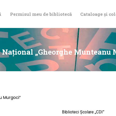
DESPRE NOI
i
Permisul meu de bibliotecă
Cataloage și col
PERMISUL MEU
DE BIBLIOTECĂ
CATALOAGE ȘI
l Național „Gheorghe Munteanu 
COLECȚII
BIBLIOTECA
DIGITALĂ
u Murgoci”
EVENIMENTE
Biblioteci Școlare „CDI”