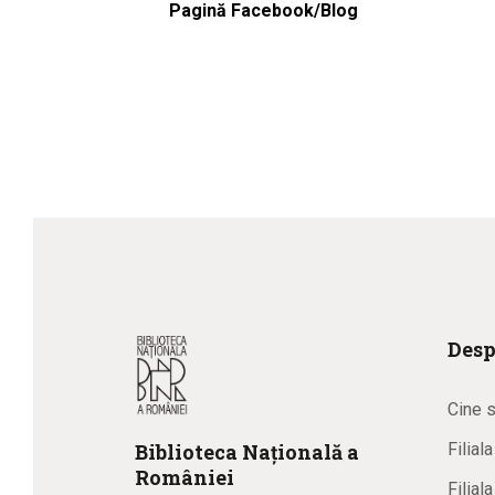
Pagină Facebook/Blog
Desp
Cine 
Biblioteca
N
ațională
a
Filial
R
omâniei
Filial