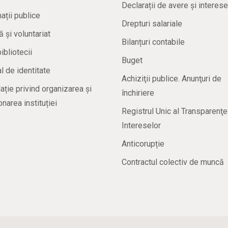
Declarații de avere și interese
ații publice
Drepturi salariale
ă și voluntariat
Bilanțuri contabile
bibliotecii
Buget
 de identitate
Achiziţii publice. Anunţuri de
ație privind organizarea și
închiriere
onarea instituției
Registrul Unic al Transparenţe
Intereselor
Anticorupție
Contractul colectiv de muncă