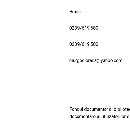
Braila
0239/619.580
0239/619.580
murgocibraila@yahoo.com
Fondul documentar al bibliote
documentare al utilizatorilor să