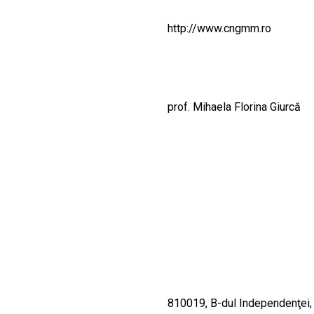
CULTURALE
http://www.cngmm.ro
SPAȚII
NOUTĂȚI
prof. Mihaela Florina Giurcă
810019, B-dul Independenţei, n