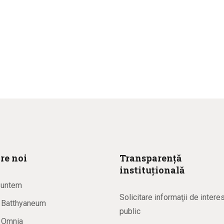
re noi
Transparență
instituțională
suntem
Solicitare informaţii de intere
a Batthyaneum
public
a Omnia