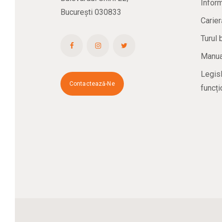
Inform
București 030833
Carier
Turul 
Manual
Legisl
Contactează-Ne
funcți