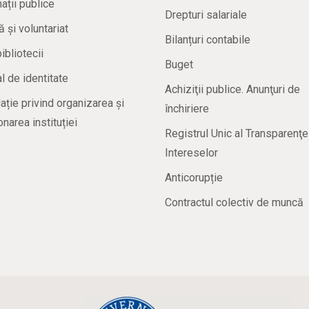
ații publice
Drepturi salariale
ă și voluntariat
Bilanțuri contabile
bibliotecii
Buget
 de identitate
Achiziţii publice. Anunţuri de
ație privind organizarea și
închiriere
onarea instituției
Registrul Unic al Transparenţe
Intereselor
Anticorupție
Contractul colectiv de muncă