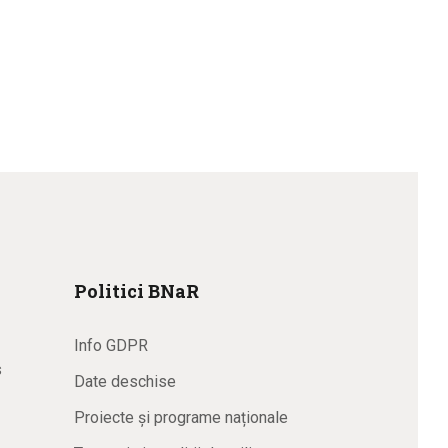
Politici BNaR
Info GDPR
s
Date deschise
Proiecte și programe naționale