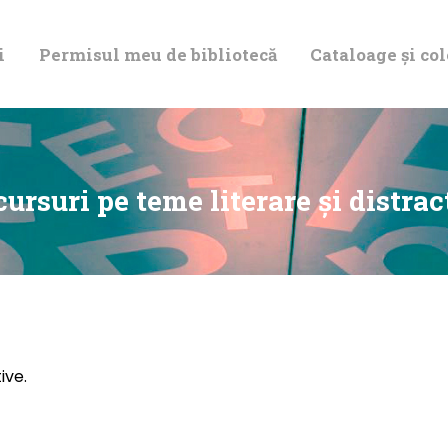
DESPRE NOI
i
Permisul meu de bibliotecă
Cataloage și col
PERMISUL MEU
DE BIBLIOTECĂ
CATALOAGE ȘI
ursuri pe teme literare şi distrac
COLECȚII
BIBLIOTECA
DIGITALĂ
ive.
EVENIMENTE