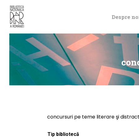
Despre no
conc
concursuri pe teme literare şi distract
Tip bibliotecă