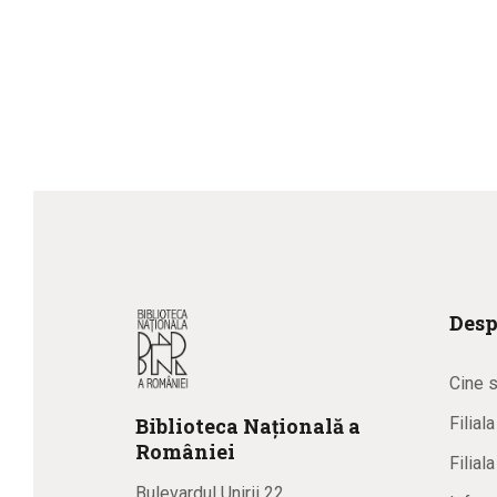
Desp
Cine 
Biblioteca
N
ațională
a
Filial
R
omâniei
Filial
Bulevardul Unirii 22,