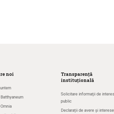
re noi
Transparență
instituțională
suntem
Solicitare informaţii de intere
a Batthyaneum
public
a Omnia
Declarații de avere și interese