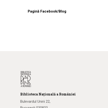
Pagină Facebook/Blog
Biblioteca
N
ațională
a R
omâniei
Bulevardul Unirii 22,
București 030833