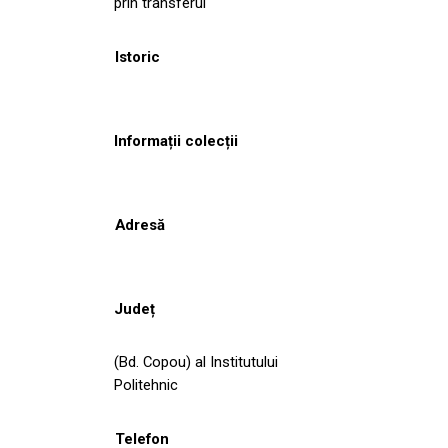
prin transferul
Istoric
Informații colecții
Adresă
Județ
(Bd. Copou) al Institutului
Politehnic
Telefon