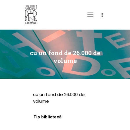
DESPRE NOI
PERMISUL MEU DE
cu un fond de 26.000 de
BIBLIOTECĂ
volume
CATALOAGE ȘI
COLECȚII
BIBLIOTECA DIGITALĂ
cu un fond de 26.000 de
EVENIMENTE
volume
CULTURALE
Tip bibliotecă
SPAȚII
NOUTĂȚI