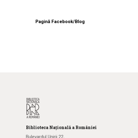
Pagină Facebook/Blog
Biblioteca
N
ațională
a R
omâniei
Bulevardul Unirii 22,