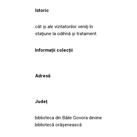
Istoric
cât şi ale vizitatorilor veniţi în
staţiune la odihnă şi tratament.
Informații colecții
Adresă
Județ
biblioteca din Băile Govora devine
bibliotecă orăşenească