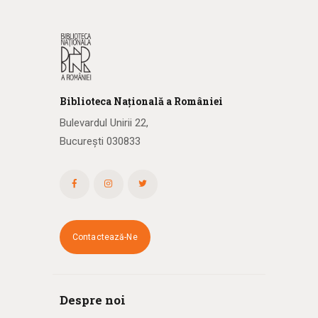
Biblioteca
N
ațională
a R
omâniei
Bulevardul Unirii 22,
București 030833
Contactează-Ne
Despre noi