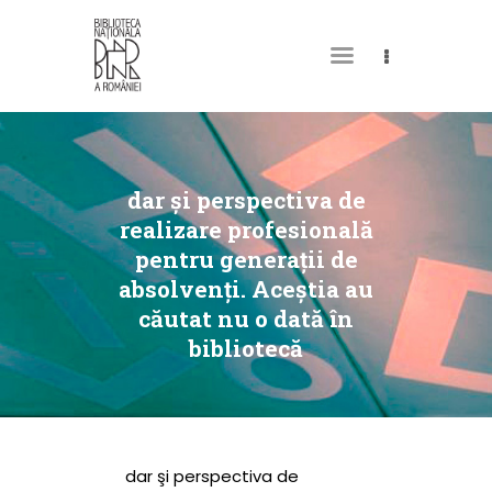
DESPRE NOI
PERMISUL MEU DE
dar şi perspectiva de
BIBLIOTECĂ
realizare profesională
pentru generaţii de
CATALOAGE ȘI
absolvenţi. Aceştia au
COLECȚII
căutat nu o dată în
BIBLIOTECA DIGITALĂ
bibliotecă
EVENIMENTE
CULTURALE
SPAȚII
dar şi perspectiva de
NOUTĂȚI