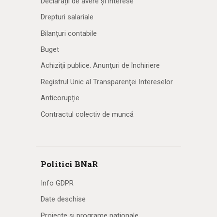
Declarații de avere și interese
Drepturi salariale
Bilanțuri contabile
Buget
Achiziţii publice. Anunţuri de închiriere
Registrul Unic al Transparenţei Intereselor
Anticorupție
Contractul colectiv de muncă
Politici BNaR
Info GDPR
Date deschise
Proiecte și programe naționale