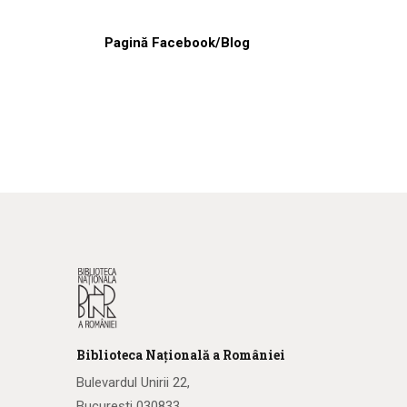
Pagină Facebook/Blog
Biblioteca
N
ațională
a R
omâniei
Bulevardul Unirii 22,
București 030833