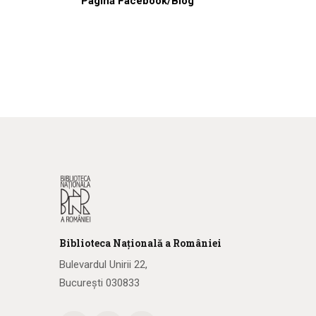
Pagină Facebook/Blog
Biblioteca
N
ațională
a R
omâniei
Bulevardul Unirii 22,
București 030833