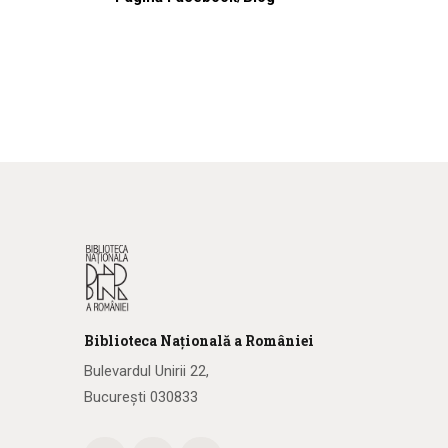
Biblioteca
N
ațională
a R
omâniei
Bulevardul Unirii 22,
București 030833