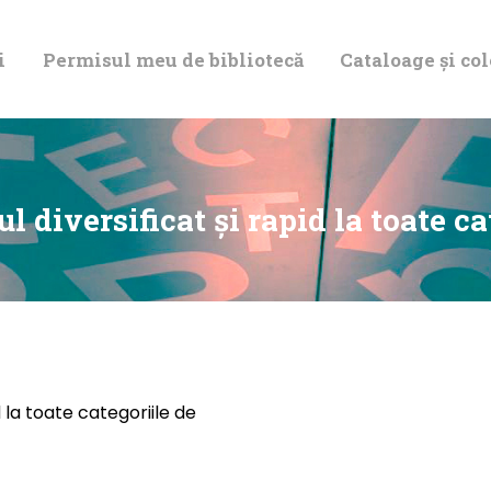
DESPRE NOI
i
Permisul meu de bibliotecă
Cataloage și col
PERMISUL MEU
DE BIBLIOTECĂ
CATALOAGE ȘI
l diversificat şi rapid la toate c
COLECȚII
BIBLIOTECA
DIGITALĂ
d la toate categoriile de
EVENIMENTE