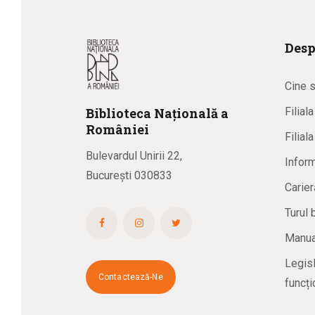
Desp
Cine 
Biblioteca
N
ațională
a
Filial
R
omâniei
Filial
Bulevardul Unirii 22,
Inform
București 030833
Carier
Turul 
Manual
Legisl
Contactează-Ne
funcți