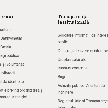
re noi
Transparență
instituțională
suntem
Solicitare informaţii de intere
a Batthyaneum
public
a Omnia
Declarații de avere și interese
ații publice
Drepturi salariale
ă și voluntariat
Bilanțuri contabile
bibliotecii
Buget
 de identitate
Achiziţii publice. Anunţuri de
ație privind organizarea și
închiriere
onarea instituției
Registrul Unic al Transparenţe
Intereselor