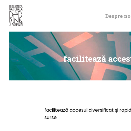
Despre no
facilitează accesu
facilitează accesul diversificat şi rapi
surse