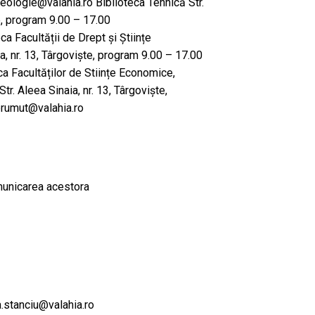
eologie@valahia.ro Biblioteca Tehnică Str.
te, program 9.00 – 17.00
a Facultății de Drept și Științe
a, nr. 13, Târgoviște, program 9.00 – 17.00
a Facultăților de Stiințe Economice,
tr. Aleea Sinaia, nr. 13, Târgoviște,
rumut@valahia.ro
omunicarea acestora
.stanciu@valahia.ro