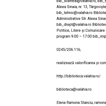
bib_scentral@valahia.ro, bib_t
Aleea Sinaia, nr. 13, Târgoviș
bib_tehnic@valahia.ro Bibliotec
Administrative Str. Aleea Sinai
bib_drept@valahia.ro Bibliotec
Politice, Litere și Comunicare S
program 9.00 – 17.00 bib_imp
0245/206.116;
realizează valorificarea şi c
http://biblioteca.valahia.ro/
biblioteca@valahia.ro
Elena Ramona Stanciu; ramona