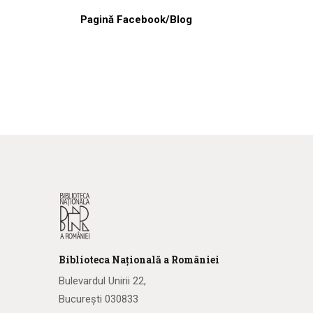
Pagină Facebook/Blog
Biblioteca
N
ațională
a R
omâniei
Bulevardul Unirii 22,
București 030833