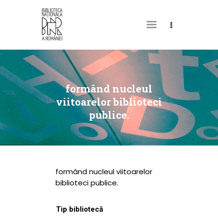
DESPRE NOI
PERMISUL MEU DE
formând nucleul
BIBLIOTECĂ
viitoarelor biblioteci
publice.
CATALOAGE ȘI
COLECȚII
BIBLIOTECA DIGITALĂ
EVENIMENTE
formând nucleul viitoarelor
CULTURALE
biblioteci publice.
SPAȚII
Tip bibliotecă
NOUTĂȚI