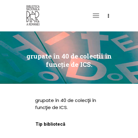
DESPRE NOI
PERMISUL MEU DE
grupate în 40 de colecţii în
BIBLIOTECĂ
funcţie de ICS.
CATALOAGE ȘI
COLECȚII
BIBLIOTECA DIGITALĂ
grupate în 40 de colecţii în
EVENIMENTE
funcţie de ICS.
CULTURALE
Tip bibliotecă
SPAȚII
NOUTĂȚI