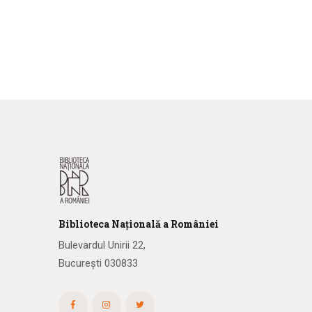
Biblioteca
N
ațională
a R
omâniei
Bulevardul Unirii 22,
București 030833