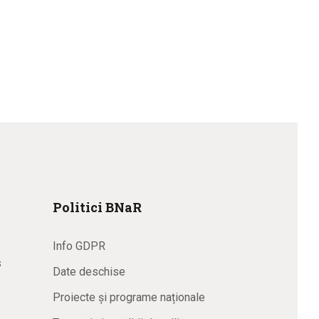
Politici BNaR
Info GDPR
s
Date deschise
Proiecte și programe naționale