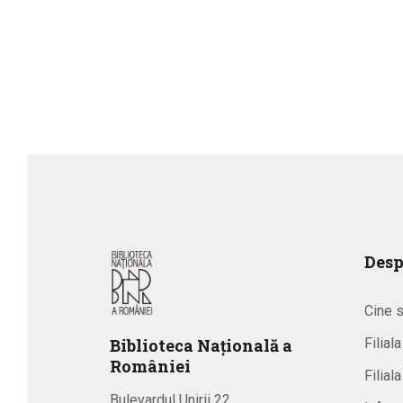
Desp
Cine 
Biblioteca
N
ațională
a
Filial
R
omâniei
Filial
Bulevardul Unirii 22,