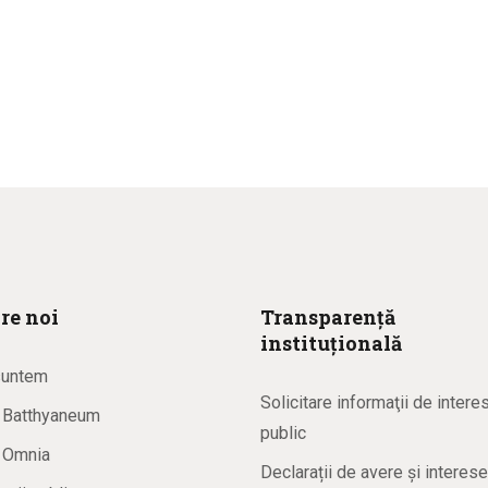
re noi
Transparență
instituțională
suntem
Solicitare informaţii de intere
a Batthyaneum
public
a Omnia
Declarații de avere și interese