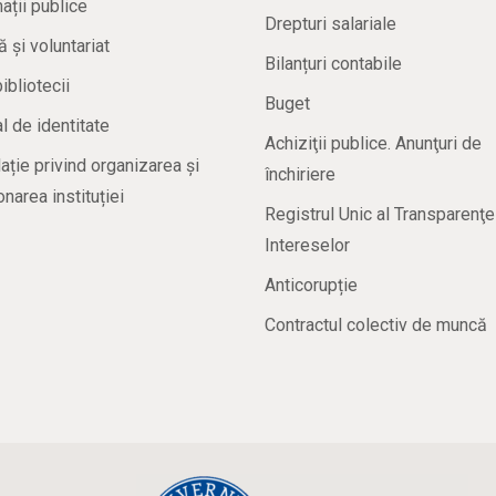
ații publice
Drepturi salariale
ă și voluntariat
Bilanțuri contabile
bibliotecii
Buget
 de identitate
Achiziţii publice. Anunţuri de
ație privind organizarea și
închiriere
onarea instituției
Registrul Unic al Transparenţe
Intereselor
Anticorupție
Contractul colectiv de muncă