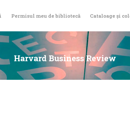
DESPRE NOI
i
Permisul meu de bibliotecă
Cataloage și col
PERMISUL MEU
DE BIBLIOTECĂ
CATALOAGE ȘI
Harvard Business Review
COLECȚII
BIBLIOTECA
DIGITALĂ
EVENIMENTE