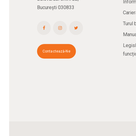
Inform
București 030833
Carier
Turul 
Manual
Legisl
Contactează-Ne
funcți