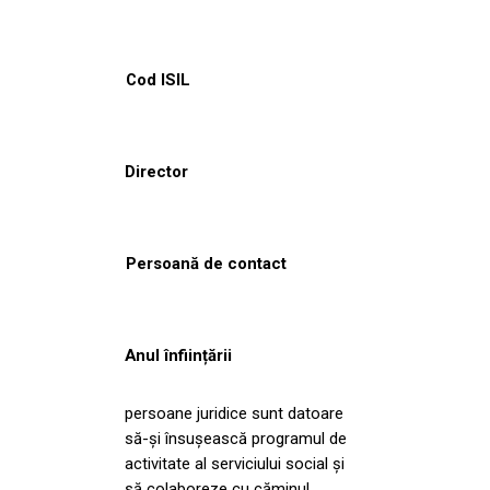
Cod ISIL
Director
Persoană de contact
Anul înființării
persoane juridice sunt datoare
să-şi însuşească programul de
activitate al serviciului social şi
să colaboreze cu căminul