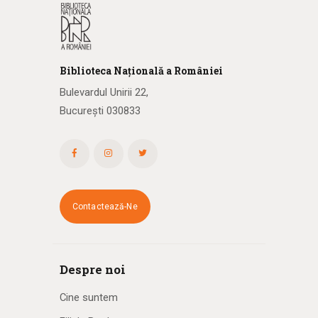
Biblioteca
N
ațională
a R
omâniei
Bulevardul Unirii 22,
București 030833
Contactează-Ne
Despre noi
Cine suntem