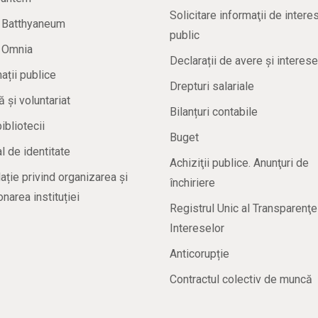
Solicitare informaţii de intere
a Batthyaneum
public
a Omnia
Declarații de avere și interese
ații publice
Drepturi salariale
ă și voluntariat
Bilanțuri contabile
bibliotecii
Buget
 de identitate
Achiziţii publice. Anunţuri de
ație privind organizarea și
închiriere
onarea instituției
Registrul Unic al Transparenţe
Intereselor
Anticorupție
Contractul colectiv de muncă