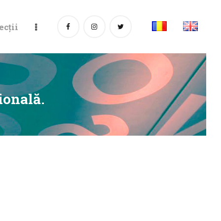
ecții
ională.