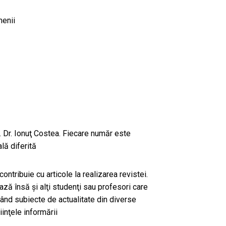
menii
f. Dr. Ionuţ Costea. Fiecare număr este
lă diferită
contribuie cu articole la realizarea revistei.
ză însă şi alţi studenţi sau profesori care
tând subiecte de actualitate din diverse
inţele informării