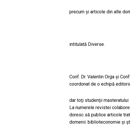
CULTURALE
precum şi articole din alte do
SPAȚII
NOUTĂȚI
intitulată Diverse.
Conf. Dr. Valentin Orga şi Con
coordonat de o echipă editoria
dar toţi studenţii masteratului 
La numerele revistei colaborea
doresc să publice articole tra
domenii: biblioteconomie şi şti