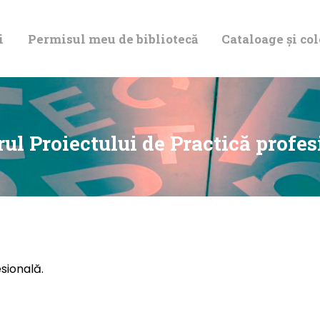
DESPRE NOI
i
Permisul meu de bibliotecă
Cataloage și col
PERMISUL MEU
DE BIBLIOTECĂ
CATALOAGE ȘI
rul Proiectului de Practică profes
COLECȚII
BIBLIOTECA
DIGITALĂ
esională.
EVENIMENTE