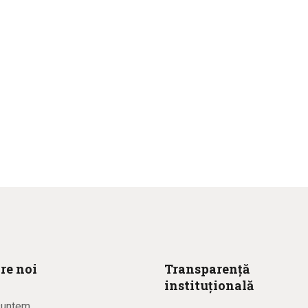
re noi
Transparență
instituțională
suntem