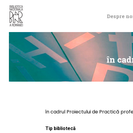
Despre no
în cad
în cadrul Proiectului de Practică prof
Tip bibliotecă