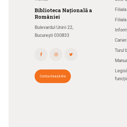
Biblioteca
N
ațională
a
Filial
R
omâniei
Filial
Bulevardul Unirii 22,
Inform
București 030833
Carier
Turul 
Manual
Legisl
Contactează-Ne
funcți