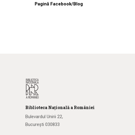
Pagină Facebook/Blog
Biblioteca
N
ațională
a R
omâniei
Bulevardul Unirii 22,
București 030833