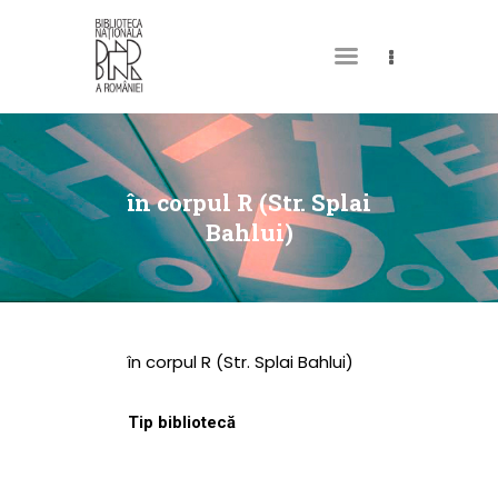
DESPRE NOI
PERMISUL MEU DE
în corpul R (Str. Splai
BIBLIOTECĂ
Bahlui)
CATALOAGE ȘI
COLECȚII
BIBLIOTECA DIGITALĂ
în corpul R (Str. Splai Bahlui)
EVENIMENTE
CULTURALE
Tip bibliotecă
SPAȚII
NOUTĂȚI