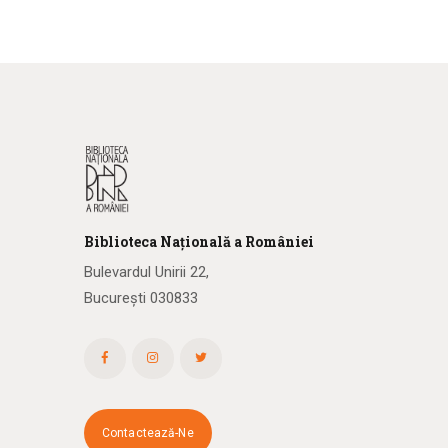
Biblioteca
N
ațională
a R
omâniei
Bulevardul Unirii 22,
București 030833
Contactează-Ne