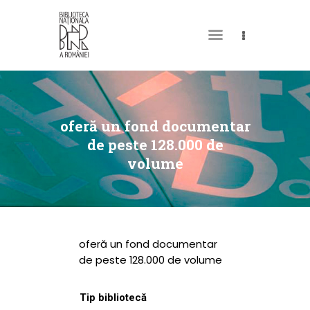
DESPRE NOI
PERMISUL MEU DE
oferă un fond documentar
BIBLIOTECĂ
de peste 128.000 de
volume
CATALOAGE ȘI
COLECȚII
BIBLIOTECA DIGITALĂ
EVENIMENTE
oferă un fond documentar
CULTURALE
de peste 128.000 de volume
SPAȚII
Tip bibliotecă
NOUTĂȚI