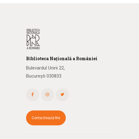
Biblioteca
N
ațională
a R
omâniei
Bulevardul Unirii 22,
București 030833
Contactează-Ne