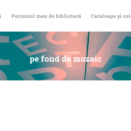
DESPRE NOI
i
Permisul meu de bibliotecă
Cataloage și col
PERMISUL MEU
DE BIBLIOTECĂ
CATALOAGE ȘI
pe fond de mozaic
COLECȚII
BIBLIOTECA
DIGITALĂ
EVENIMENTE