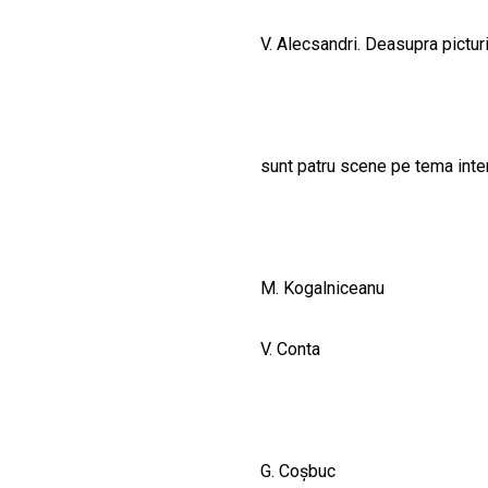
CULTURALE
V. Alecsandri. Deasupra picturi
SPAȚII
NOUTĂȚI
sunt patru scene pe tema intere
M. Kogalniceanu
V. Conta
G. Coşbuc