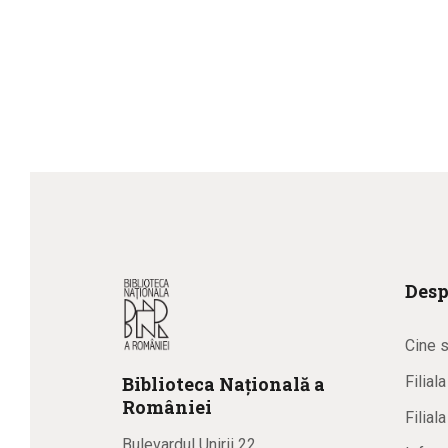
Desp
Cine 
Biblioteca
N
ațională
a
Filial
R
omâniei
Filial
Bulevardul Unirii 22,