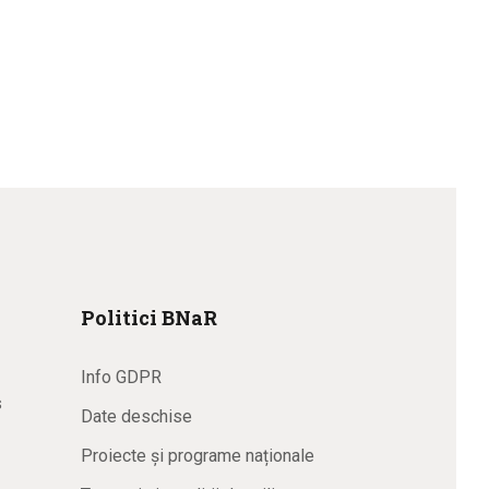
Politici BNaR
Info GDPR
s
Date deschise
Proiecte și programe naționale