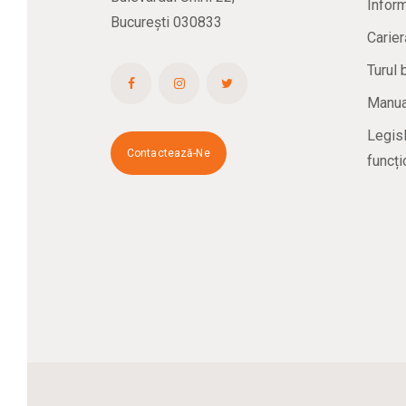
Inform
București 030833
Carier
Turul 
Manual
Legisl
Contactează-Ne
funcți