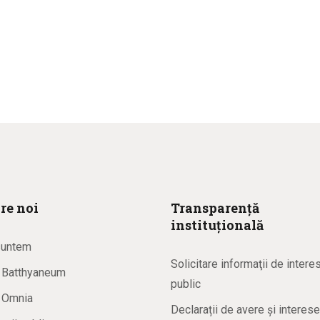
re noi
Transparență
instituțională
suntem
Solicitare informaţii de intere
a Batthyaneum
public
a Omnia
Declarații de avere și interese