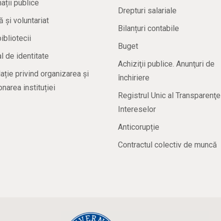
ații publice
Drepturi salariale
ă și voluntariat
Bilanțuri contabile
bibliotecii
Buget
 de identitate
Achiziţii publice. Anunţuri de
ație privind organizarea și
închiriere
onarea instituției
Registrul Unic al Transparenţe
Intereselor
Anticorupție
Contractul colectiv de muncă