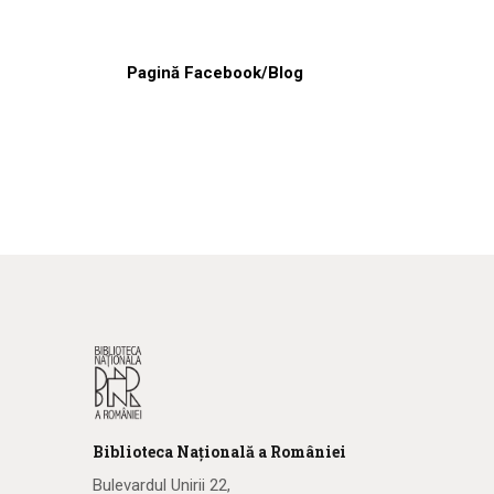
Pagină Facebook/Blog
Biblioteca
N
ațională
a R
omâniei
Bulevardul Unirii 22,