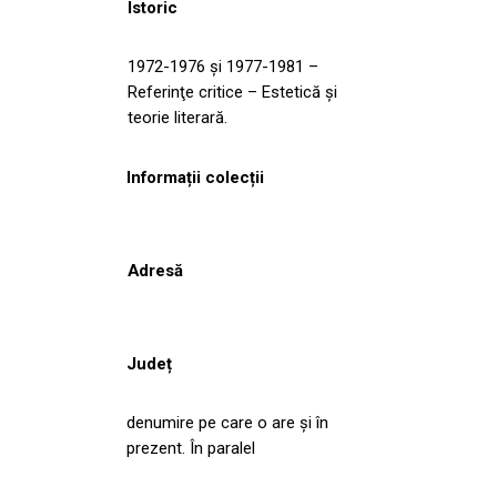
Istoric
1972-1976 şi 1977-1981 –
Referinţe critice – Estetică şi
teorie literară.
Informații colecții
Adresă
Județ
denumire pe care o are şi în
prezent. În paralel