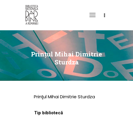
DESPRE NOI
PERMISUL MEU DE
Prinţul Mihai Dimitrie
BIBLIOTECĂ
Sturdza
CATALOAGE ȘI
COLECȚII
BIBLIOTECA DIGITALĂ
Prinţul Mihai Dimitrie Sturdza
EVENIMENTE
CULTURALE
Tip bibliotecă
SPAȚII
NOUTĂȚI