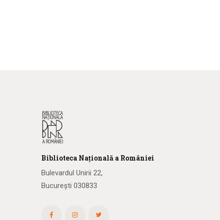
Biblioteca
N
ațională
a R
omâniei
Bulevardul Unirii 22,
București 030833