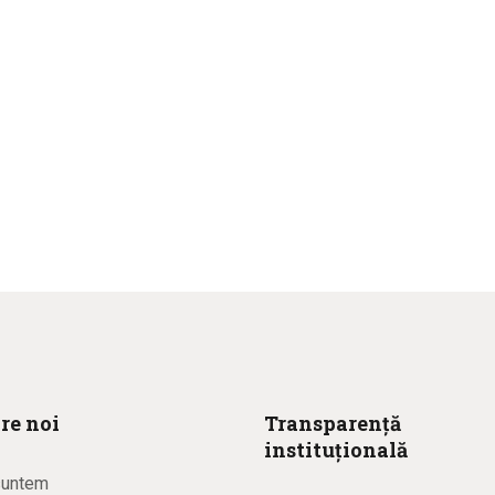
re noi
Transparență
instituțională
suntem