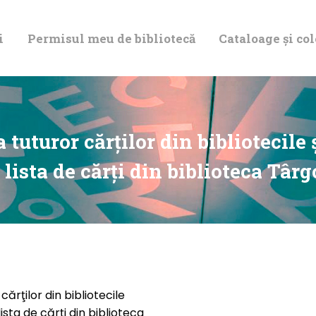
DESPRE NOI
i
Permisul meu de bibliotecă
Cataloage și col
PERMISUL MEU
DE BIBLIOTECĂ
CATALOAGE ȘI
a tuturor cărţilor din bibliotecil
COLECȚII
 lista de cărţi din biblioteca Târ
BIBLIOTECA
DIGITALĂ
EVENIMENTE
cărţilor din bibliotecile
ista de cărţi din biblioteca