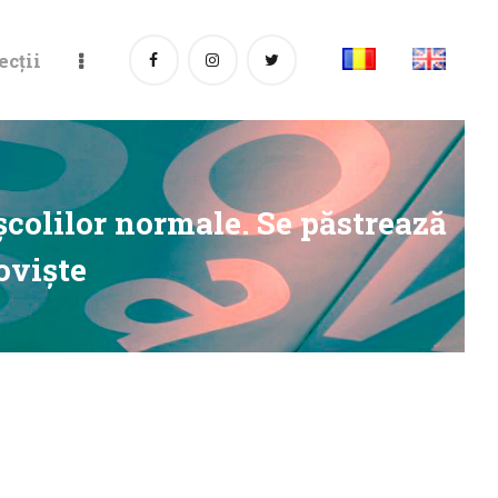
ecții
e şcolilor normale. Se păstrează
govişte