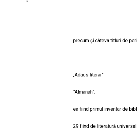
CULTURALE
SPAȚII
NOUTĂȚI
precum și câteva titluri de pe
„Adaos literar”
”Almanah”.
ea fiind primul inventar de bib
29 fiind de literatură universa