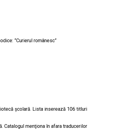
riodice: ”Curierul românesc”
liotecă şcolară. Lista inserează 106 titluri
lă. Catalogul menţiona în afara traducerilor