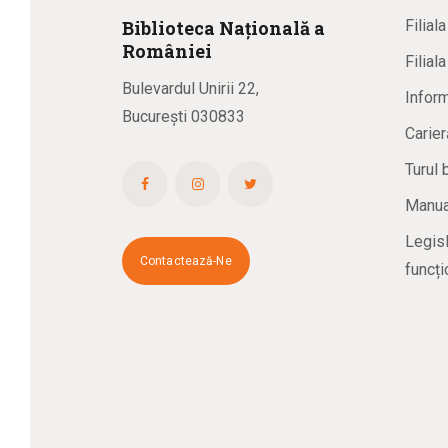
Biblioteca
N
ațională
a
Filial
R
omâniei
Filial
Bulevardul Unirii 22,
Inform
București 030833
Carier
Turul 
Manual
Legisl
Contactează-Ne
funcți