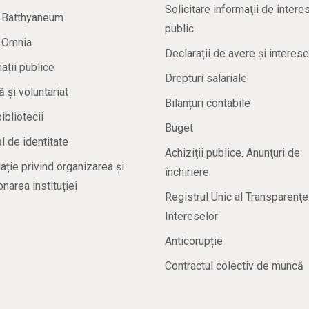
Solicitare informaţii de intere
a Batthyaneum
public
a Omnia
Declarații de avere și interese
ații publice
Drepturi salariale
ă și voluntariat
Bilanțuri contabile
bibliotecii
Buget
 de identitate
Achiziţii publice. Anunţuri de
ație privind organizarea și
închiriere
onarea instituției
Registrul Unic al Transparenţe
Intereselor
Anticorupție
Contractul colectiv de muncă