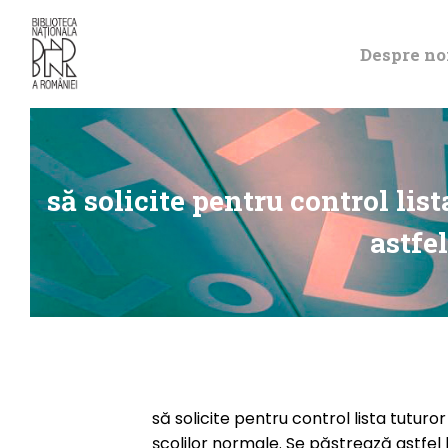
Despre no
să solicite pentru control list
astfel
să solicite pentru control lista tuturor 
şcolilor normale. Se păstrează astfel l