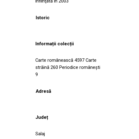
înfiinţată în 2003
Istoric
Informații colecții
Carte românească 4597 Carte
străină 260 Periodice româneşti
9
Adresă
Județ
Salaj