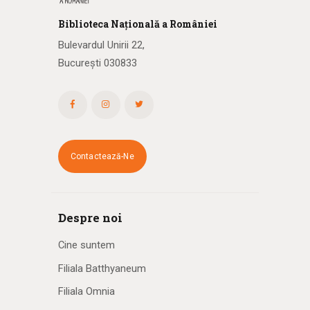
Biblioteca
N
ațională
a R
omâniei
Bulevardul Unirii 22,
București 030833
Contactează-Ne
Despre noi
Cine suntem
Filiala Batthyaneum
Filiala Omnia