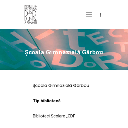
DESPRE NOI
PERMISUL MEU DE
Şcoala Gimnazială Gârbou
BIBLIOTECĂ
CATALOAGE ȘI
COLECȚII
Şcoala Gimnazială Gârbou
BIBLIOTECA DIGITALĂ
EVENIMENTE
Tip bibliotecă
CULTURALE
SPAȚII
Biblioteci Școlare „CDI”
NOUTĂȚI