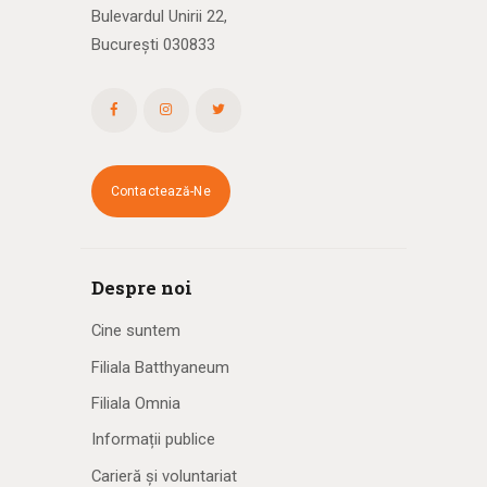
Bulevardul Unirii 22,
București 030833
Contactează-Ne
Despre noi
Cine suntem
Filiala Batthyaneum
Filiala Omnia
Informații publice
Carieră și voluntariat