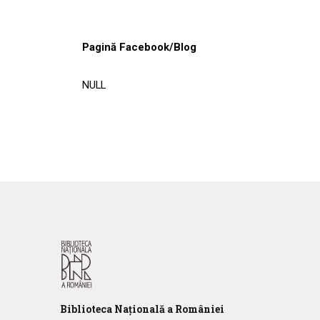
Pagină Facebook/Blog
NULL
Biblioteca
N
ațională
a R
omâniei