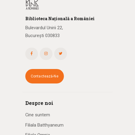
Biblioteca
N
ațională
a R
omâniei
Bulevardul Unirii 22,
București 030833
Contactează-Ne
Despre noi
Cine suntem
Filiala Batthyaneum
Filiala Omnia