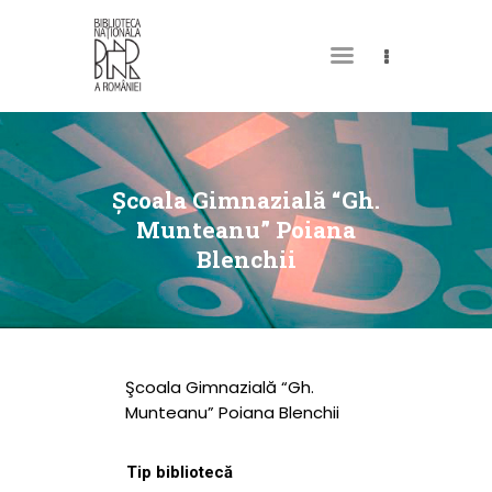
DESPRE NOI
PERMISUL MEU DE
Şcoala Gimnazială “Gh.
BIBLIOTECĂ
Munteanu” Poiana
Blenchii
CATALOAGE ȘI
COLECȚII
BIBLIOTECA DIGITALĂ
EVENIMENTE
Şcoala Gimnazială “Gh.
CULTURALE
Munteanu” Poiana Blenchii
SPAȚII
Tip bibliotecă
NOUTĂȚI