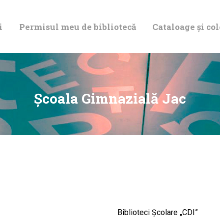
DESPRE NOI
i
Permisul meu de bibliotecă
Cataloage și col
PERMISUL MEU
DE BIBLIOTECĂ
CATALOAGE ȘI
Şcoala Gimnazială Jac
COLECȚII
BIBLIOTECA
DIGITALĂ
EVENIMENTE
Biblioteci Școlare „CDI”