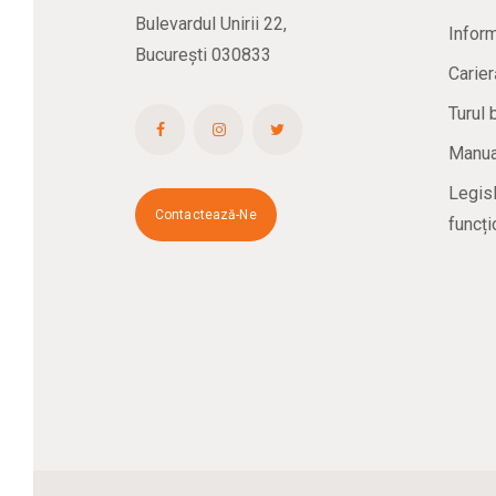
Bulevardul Unirii 22,
Inform
București 030833
Carier
Turul 
Manual
Legisl
Contactează-Ne
funcți