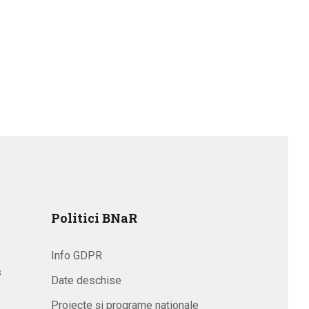
Politici BNaR
Info GDPR
s
Date deschise
Proiecte și programe naționale