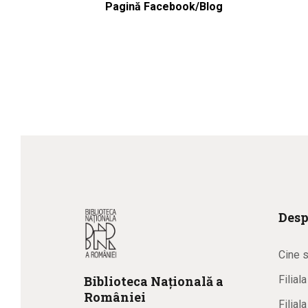
Pagină Facebook/Blog
Desp
Cine 
Biblioteca
N
ațională
a
Filial
R
omâniei
Filial