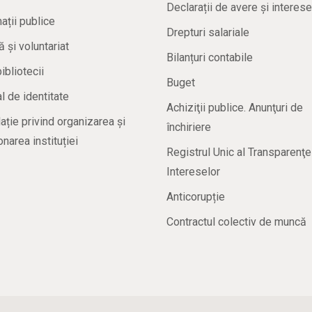
Declarații de avere și interese
ații publice
Drepturi salariale
ă și voluntariat
Bilanțuri contabile
bibliotecii
Buget
 de identitate
Achiziţii publice. Anunţuri de
ație privind organizarea și
închiriere
onarea instituției
Registrul Unic al Transparenţe
Intereselor
Anticorupție
Contractul colectiv de muncă