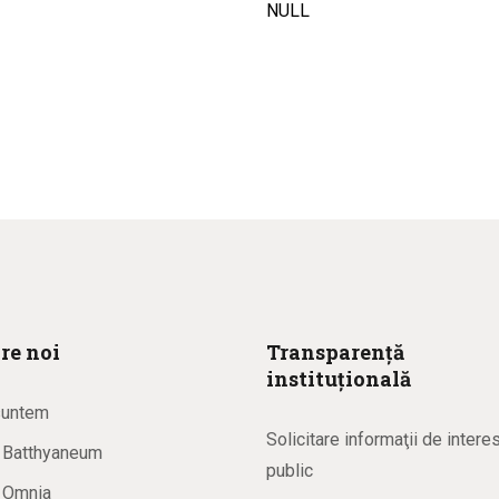
NULL
re noi
Transparență
instituțională
suntem
Solicitare informaţii de intere
a Batthyaneum
public
a Omnia