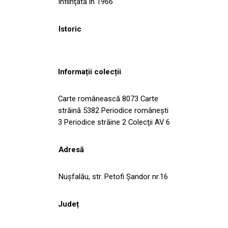
Înfiinţată în 1966
Istoric
Informații colecții
Carte românească 8073 Carte
străină 5382 Periodice româneşti
3 Periodice străine 2 Colecţii AV 6
Adresă
Nuşfalău, str. Petofi Şandor nr.16
Județ