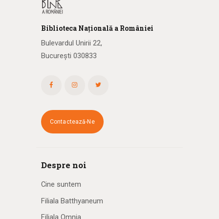
Biblioteca
N
ațională
a R
omâniei
Bulevardul Unirii 22,
București 030833
Contactează-Ne
Despre noi
Cine suntem
Filiala Batthyaneum
Filiala Omnia