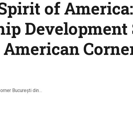
CULTURALE
Spirit of America
SPAȚII
hip Development 
NOUTĂȚI
e American Corner
Corner București din…