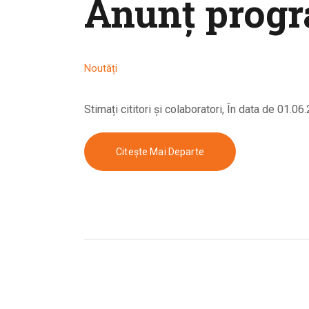
Anunț progra
Noutăți
Stimați cititori și colaboratori, În data de 01.
Citește Mai Departe