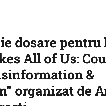
ie dosare pentru 
akes All of Us: Co
isinformation &
m” organizat de 