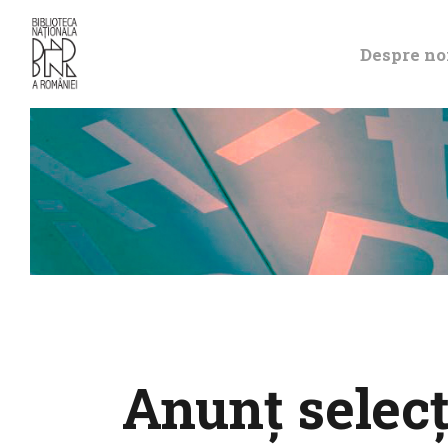
Despre no
Anunț selecț