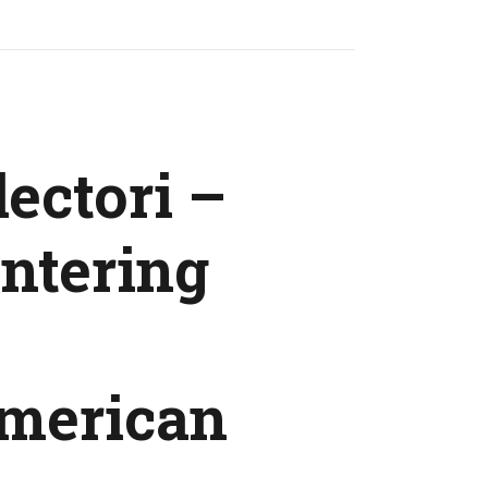
lectori –
untering
American