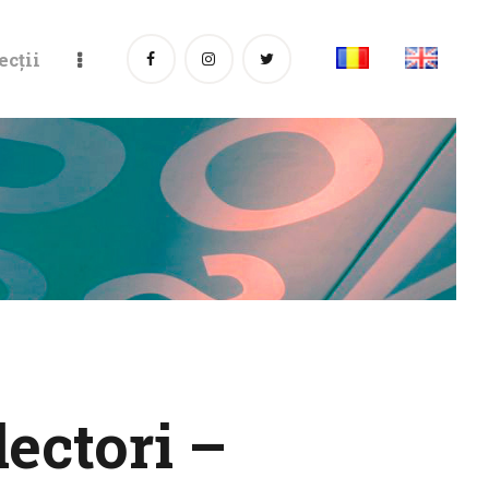
ecții
lectori –