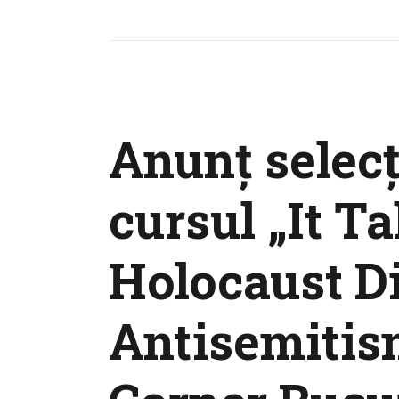
Anunț selecț
cursul „It T
Holocaust D
Antisemitis