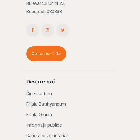
Bulevardul Unirii 22,
București 030833
Contactează-Ne
Despre noi
Cine suntem
Filiala Batthyaneum
Filiala Omnia
Informații publice
Carieră și voluntariat