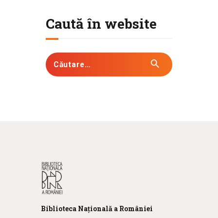
Caută în website
Biblioteca
N
ațională
a R
omâniei