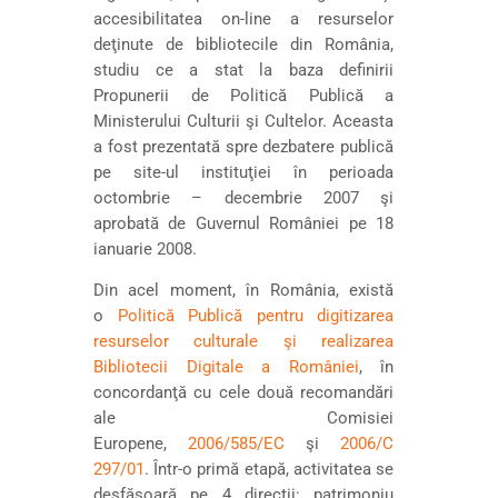
accesibilitatea on-line a resurselor
deţinute de bibliotecile din România,
studiu ce a stat la baza definirii
Propunerii de Politică Publică a
Ministerului Culturii şi Cultelor. Aceasta
a fost prezentată spre dezbatere publică
pe site-ul instituţiei în perioada
octombrie – decembrie 2007 şi
aprobată de Guvernul României pe 18
ianuarie 2008.
Din acel moment, în România, există
o
Politică Publică pentru digitizarea
resurselor culturale şi realizarea
Bibliotecii Digitale a României
, în
concordanţă cu cele două recomandări
ale Comisiei
Europene,
2006/585/EC
şi
2006/C
297/01
. Într-o primă etapă, activitatea se
desfăşoară pe 4 direcţii: patrimoniu