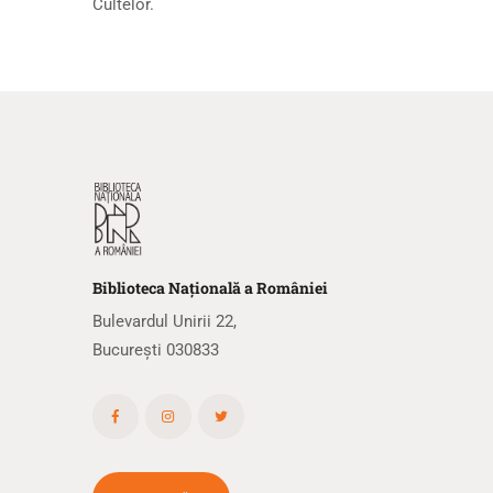
Cultelor.
Biblioteca
N
ațională
a R
omâniei
Bulevardul Unirii 22,
București 030833