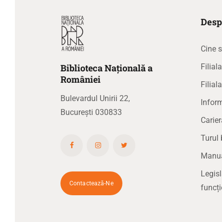
Desp
Cine 
Biblioteca
N
ațională
a
Filia
R
omâniei
Filial
Bulevardul Unirii 22,
Inform
București 030833
Carier
Turul 
Manual
Legisl
Contactează-Ne
funcți