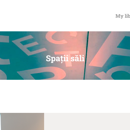
MY LIBRARY CARD
My lib
Spații săli