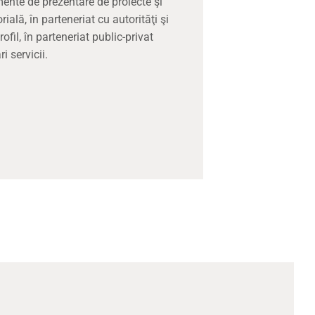
mente de prezentare de proiecte şi
ală, în parteneriat cu autorităţi şi
profil, în parteneriat public-privat
i servicii.