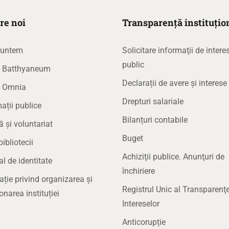
re noi
Transparență instituțio
suntem
Solicitare informaţii de intere
public
la Batthyaneum
Declarații de avere și interese
a Omnia
Drepturi salariale
ații publice
Bilanțuri contabile
ă și voluntariat
Buget
bibliotecii
Achiziţii publice. Anunţuri de
 de identitate
închiriere
ație privind organizarea și
Registrul Unic al Transparenţe
onarea instituției
Intereselor
Anticorupție