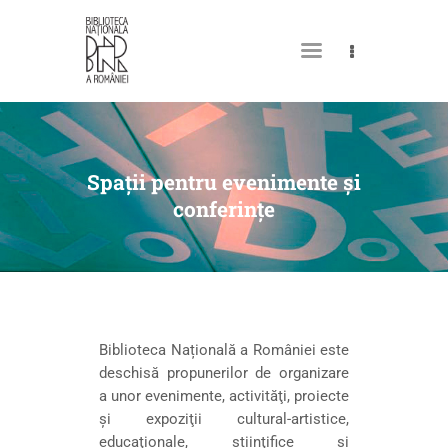
DESPRE NOI
PERMISUL MEU DE
Spații pentru evenimente și
BIBLIOTECĂ
conferințe
CATALOAGE ȘI COLECȚII
BIBLIOTECA DIGITALĂ
EVENIMENTE
CULTURALE
Biblioteca Națională a României este
deschisă propunerilor de organizare
SPAȚII
a unor evenimente, activităţi, proiecte
NOUTĂȚI
şi expoziţii cultural-artistice,
educaţionale, ştiinţifice şi