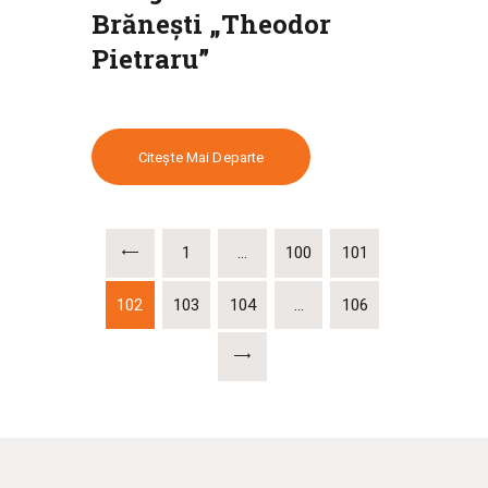
Brănești „Theodor
Pietraru”
Citește Mai Departe
<
1
…
100
101
102
103
104
…
106
>