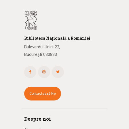
Biblioteca
N
ațională
a R
omâniei
Bulevardul Unirii 22,
București 030833
Contactează-Ne
Despre noi