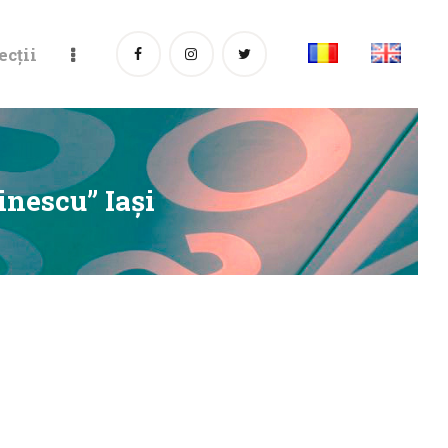
ecții
inescu” Iaşi