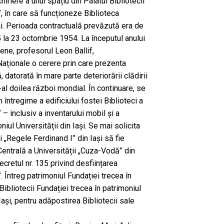
hiriere a unui spațiu din Palatul Bibliotecii
, în care să funcționeze Biblioteca
ași. Perioada contractuală prevăzută era de
 la 23 octombrie 1954. La începutul anului
șene, profesorul Leon Ballif,
 Naționale o cerere prin care prezenta
ă, datorată în mare parte deteriorării clădirii
e-al doilea război mondial. În continuare, se
în întregime a edificiului fostei Biblioteci a
– inclusiv a inventarului mobil și a
oniul Universității din Iași. Se mai solicita
 „Regele Ferdinand I” din Iași să fie
Centrală a Universității „Cuza-Vodă” din
ecretul nr. 135 privind desființarea
. Întreg patrimoniul Fundației trecea în
 Bibliotecii Fundației trecea în patrimoniul
ași, pentru adăpostirea Bibliotecii sale