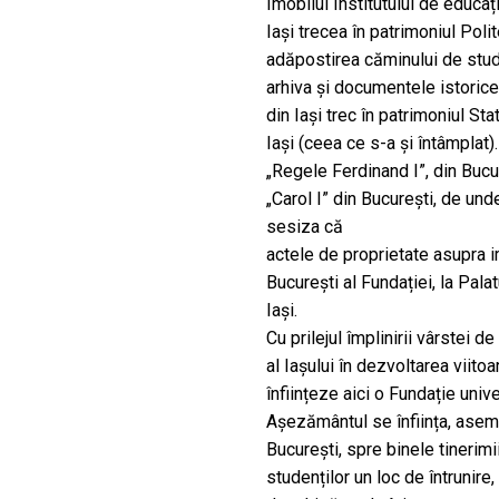
Imobilul Institutului de educați
Iași trecea în patrimoniul Polit
adăpostirea căminului de stude
arhiva și documentele istorice
din Iași trec în patrimoniul Sta
Iași (ceea ce s-a și întâmplat)
„Regele Ferdinand I”, din Bucur
„Carol I” din București, de und
sesiza că
actele de proprietate asupra i
București al Fundației, la Pala
Iași.
Cu prilejul împlinirii vârstei d
al Iașului în dezvoltarea viito
înființeze aici o Fundație univ
Așezământul se înființa, asem
București, spre binele tinerimi
studenților un loc de întrunire