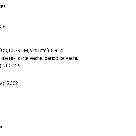
349
558
CD, CD-ROM, vinil etc.): 8.914
ale (ex. carte veche, periodice vechi,
.): 200.129
): 5.302
i