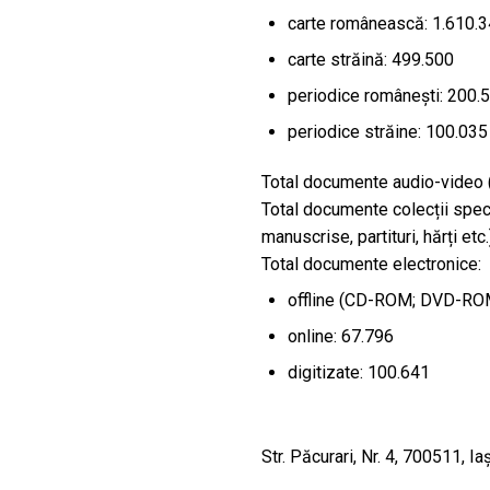
carte românească: 1.610.
carte străină: 499.500
periodice românești: 200.
periodice străine: 100.035
Total documente audio-video (
Total documente colecții speci
manuscrise, partituri, hărți etc
Total documente electronice:
offline (CD-ROM; DVD-ROM
online: 67.796
digitizate: 100.641
Str. Păcurari, Nr. 4, 700511, Iaș