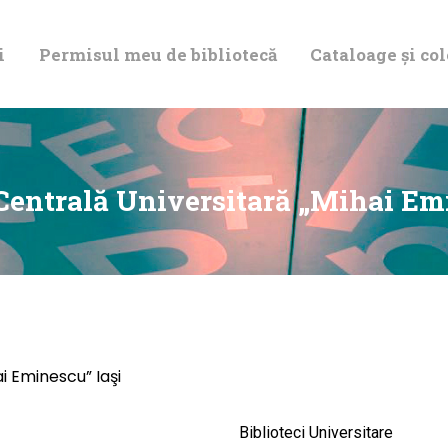
DESPRE NOI
i
Permisul meu de bibliotecă
Cataloage și col
PERMISUL MEU
DE BIBLIOTECĂ
CATALOAGE ȘI
Centrală Universitară „Mihai Em
COLECȚII
BIBLIOTECA
DIGITALĂ
i Eminescu” Iaşi
EVENIMENTE
Biblioteci Universitare