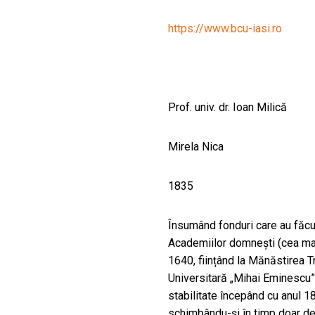
CULTURALE
https://www.bcu-iasi.ro
SPAȚII
NOUTĂȚI
Prof. univ. dr. Ioan Milică
Mirela Nica
1835
Însumând fonduri care au făcut
Academiilor domnești (cea mai
1640, ființând la Mănăstirea Tr
Universitară „Mihai Eminescu” 
stabilitate începând cu anul 1
schimbându-și în timp doar den