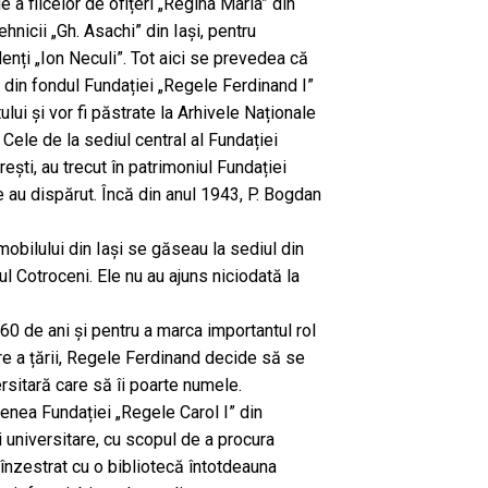
e a fiicelor de ofițeri „Regina Maria” din
ehnicii „Gh. Asachi” din Iași, pentru
nți „Ion Neculi”. Tot aici se prevedea că
 din fondul Fundației „Regele Ferdinand I”
tului și vor fi păstrate la Arhivele Naționale
. Cele de la sediul central al Fundației
ești, au trecut în patrimoniul Fundației
e au dispărut. Încă din anul 1943, P. Bogdan
mobilului din Iași se găseau la sediul din
tul Cotroceni. Ele nu au ajuns niciodată la
e 60 de ani și pentru a marca importantul rol
are a țării, Regele Ferdinand decide să se
ersitară care să îi poarte numele.
enea Fundației „Regele Carol I” din
i universitare, cu scopul de a procura
, înzestrat cu o bibliotecă întotdeauna