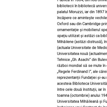
bibliotecii în bibliotecă univer
palatul Moruzzi, iar din 1897 în
încăpere ce amintește vechile b
Oxford sau din Cambridge pri
ornamentație și mobilierul spe
spațiu utilizat și astăzi ca bi
Mihăilene (astăzi distrusă), î
(actuala Universitate de Medic
Universitatea nouă (actualment
Tehnice „Gh. Asachi” din Buleva
război mondial să se mute în c
„Regele Ferdinand I”, ale căre
reprezentanții Fundației și-au 
acesteia Biblioteca Universităț
între cele două înstituții, iar în
toamna (octombrie) anului 1945
Universitatea Mihăileană și Fu