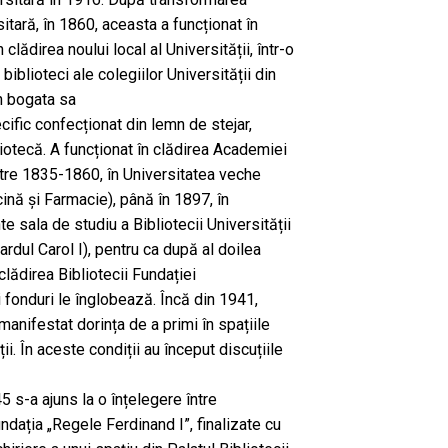
sitară, în 1860, aceasta a funcționat în
 clădirea noului local al Universității, într-o
iblioteci ale colegiilor Universității din
n bogata sa
cific confecționat din lemn de stejar,
bliotecă. A funcționat în clădirea Academiei
ntre 1835-1860, în Universitatea veche
ină și Farmacie), până în 1897, în
e sala de studiu a Bibliotecii Universității
rdul Carol I), pentru ca după al doilea
lădirea Bibliotecii Fundației
i fonduri le înglobează. Încă din 1941,
manifestat dorința de a primi în spațiile
ii. În aceste condiții au început discuțiile
 s-a ajuns la o înțelegere între
ndația „Regele Ferdinand I”, finalizate cu