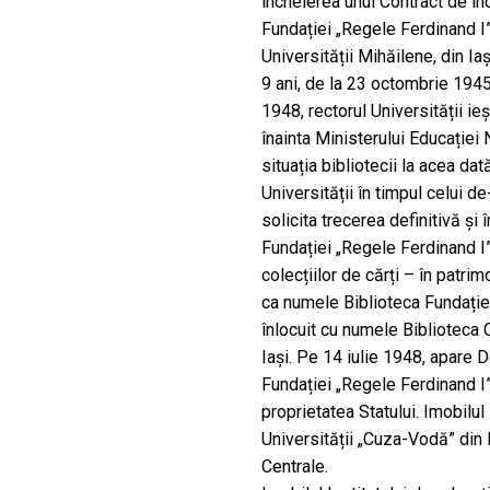
încheierea unui Contract de înc
Fundației „Regele Ferdinand I”
Universității Mihăilene, din I
9 ani, de la 23 octombrie 1945
1948, rectorul Universității ie
înainta Ministerului Educației
situația bibliotecii la acea dat
Universității în timpul celui d
solicita trecerea definitivă și 
Fundației „Regele Ferdinand I” 
colecțiilor de cărți – în patrim
ca numele Biblioteca Fundației
înlocuit cu numele Biblioteca 
Iași. Pe 14 iulie 1948, apare D
Fundației „Regele Ferdinand I”
proprietatea Statului. Imobilul
Universității „Cuza-Vodă” din I
Centrale.