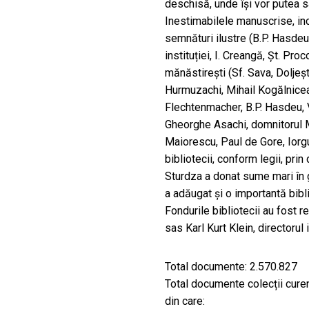
deschisă, unde își vor putea s
Inestimabilele manuscrise, inc
semnături ilustre (B.P. Hasdeu
instituției, I. Creangă, Șt. Proc
mănăstirești (Sf. Sava, Doljeșt
Hurmuzachi, Mihail Kogălnicea
Flechtenmacher, B.P. Hasdeu, 
Gheorghe Asachi, domnitorul Mi
Maiorescu, Paul de Gore, Iorgu 
bibliotecii, conform legii, prin
Sturdza a donat sume mari în ga
a adăugat și o importantă bibl
Fondurile bibliotecii au fost 
sas Karl Kurt Klein, directorul 
Total documente: 2.570.827
Total documente colecții curen
din care: