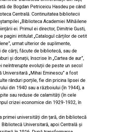
 dată de Bogdan Petriceicu Hasdeu pe când
lioteca Centrală. Continuitatea bibliotecii
 ștampilei „Biblioteca Academiei Mihăilene
ințării ei. Primul ei director, Dimitrie Gusti,
pagini intitulat „Catalogul cărților de cetit
ene”, urmat ulterior de suplimente,
 de cărți, făcute de bibliotecă, sau de
uri și donații, înscrise în „Cartea de aur”,
nei neîntrerupte evoluții de peste un secol
lă Universitară „Mihai Eminescu” a fost
te rânduri porțile, fie din pricina lipsei de
rului din 1940 sau a războiului (în 1944), a
sipite sau reduse de calamități (în cele
mpul crizei economice din 1929-1932, în
 a primei universități din țară, din bibliotecă
Bibliotecă Universitară, apoi Centrală și
ersitară în 1916. După transformarea