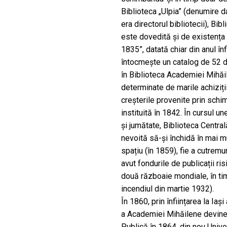
Biblioteca „Ulpia” (denumire
era directorul bibliotecii), Bib
este dovedită și de existența
1835”, datată chiar din anul înfi
întocmește un catalog de 52 de 
în Biblioteca Academiei Mihăil
determinate de marile achiziții
creșterile provenite prin schimb
instituită în 1842. În cursul u
și jumătate, Biblioteca Centra
nevoită să-și închidă în mai mul
spațiu (în 1859), fie a cutremu
avut fondurile de publicații ri
două războaie mondiale, în ti
incendiul din martie 1932).
În 1860, prin înființarea la Iași
a Academiei Mihăilene devine 
Publică în 1864, din nou Univ