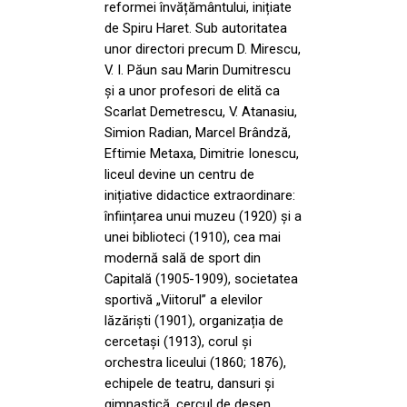
reformei învățământului, inițiate
de Spiru Haret. Sub autoritatea
unor directori precum D. Mirescu,
V. I. Păun sau Marin Dumitrescu
și a unor profesori de elită ca
Scarlat Demetrescu, V. Atanasiu,
Simion Radian, Marcel Brândză,
Eftimie Metaxa, Dimitrie Ionescu,
liceul devine un centru de
inițiative didactice extraordinare:
înființarea unui muzeu (1920) și a
unei biblioteci (1910), cea mai
modernă sală de sport din
Capitală (1905-1909), societatea
sportivă „Viitorul” a elevilor
lăzăriști (1901), organizația de
cercetași (1913), corul și
orchestra liceului (1860; 1876),
echipele de teatru, dansuri și
gimnastică, cercul de desen,