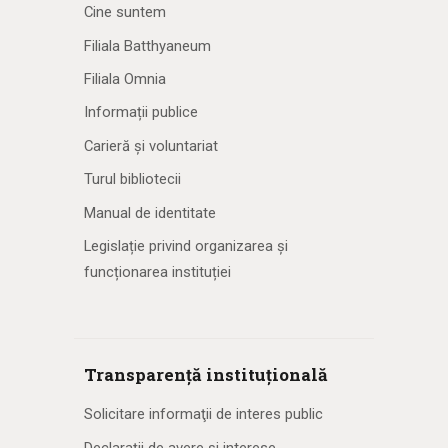
Cine suntem
Filiala Batthyaneum
Filiala Omnia
Informații publice
Carieră și voluntariat
Turul bibliotecii
Manual de identitate
Legislație privind organizarea și
funcționarea instituției
Transparență instituțională
Solicitare informaţii de interes public
Declarații de avere și interese