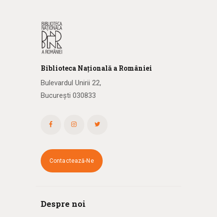
Biblioteca
N
ațională
a R
omâniei
Bulevardul Unirii 22,
București 030833
Contactează-Ne
Despre noi