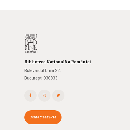
Biblioteca
N
ațională
a R
omâniei
Bulevardul Unirii 22,
București 030833
Contactează-Ne