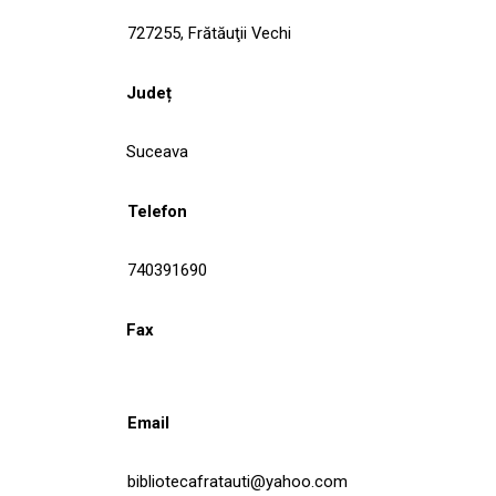
727255, Frătăuţii Vechi
Județ
Suceava
Telefon
740391690
Fax
Email
bibliotecafratauti@yahoo.com