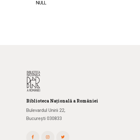
NULL
Biblioteca
N
ațională
a R
omâniei
Bulevardul Unirii 22,
București 030833