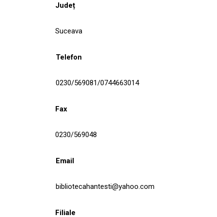
Județ
Suceava
Telefon
0230/569081/0744663014
Fax
0230/569048
Email
bibliotecahantesti@yahoo.com
Filiale