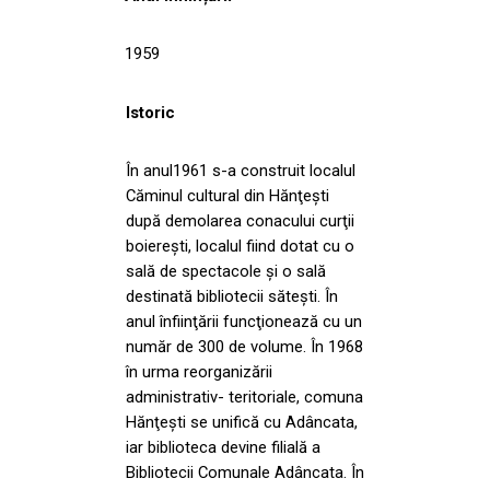
1959
Istoric
În anul1961 s-a construit localul
Căminul cultural din Hănţeşti
după demolarea conacului curţii
boiereşti, localul fiind dotat cu o
sală de spectacole şi o sală
destinată bibliotecii săteşti. În
anul înfiinţării funcţionează cu un
număr de 300 de volume. În 1968
în urma reorganizării
administrativ- teritoriale, comuna
Hănţeşti se unifică cu Adâncata,
iar biblioteca devine filială a
Bibliotecii Comunale Adâncata. În