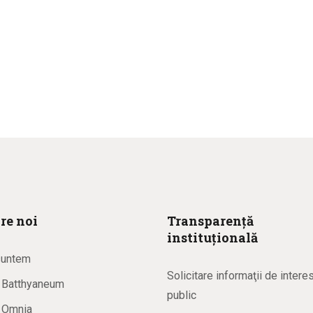
re noi
Transparență
instituțională
suntem
Solicitare informaţii de intere
a Batthyaneum
public
a Omnia