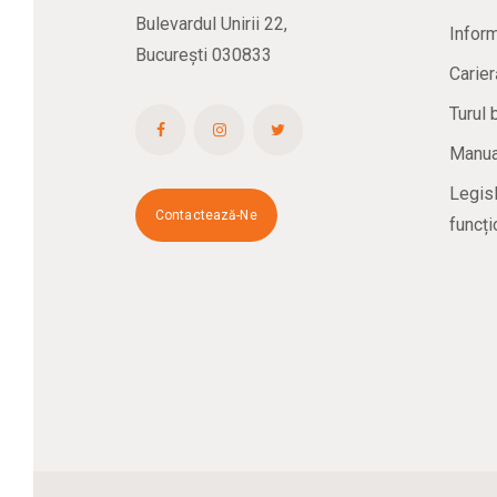
Bulevardul Unirii 22,
Inform
București 030833
Carier
Turul 
Manual
Legisl
Contactează-Ne
funcți