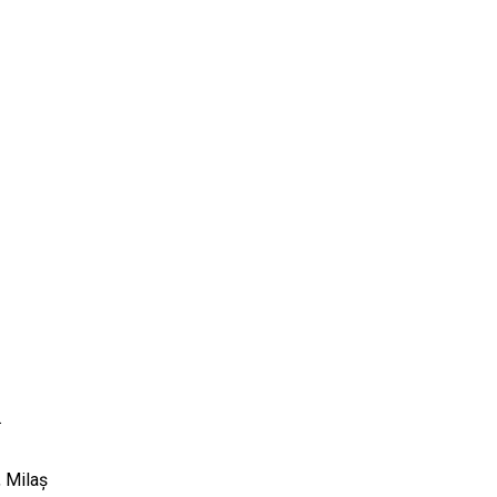
.
, Milaș