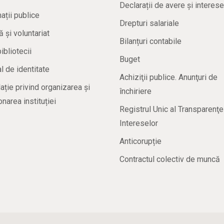
Declarații de avere și interese
ații publice
Drepturi salariale
ă și voluntariat
Bilanțuri contabile
bibliotecii
Buget
 de identitate
Achiziţii publice. Anunţuri de
ație privind organizarea și
închiriere
onarea instituției
Registrul Unic al Transparenţe
Intereselor
Anticorupție
Contractul colectiv de muncă