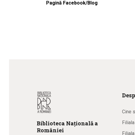
Pagină Facebook/Blog
Desp
Cine 
Biblioteca
N
ațională
a
Filial
R
omâniei
Filial