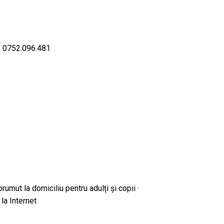
; 0752.096.481
prumut la domiciliu pentru adulți și copii ·
 la Internet