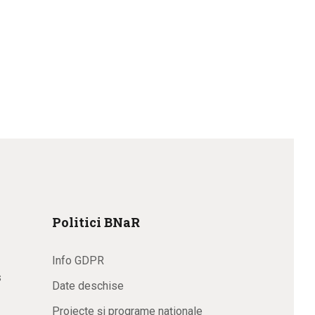
Politici BNaR
Info GDPR
s
Date deschise
Proiecte și programe naționale