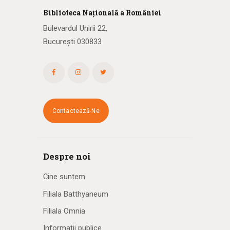
Biblioteca
N
ațională
a R
omâniei
Bulevardul Unirii 22,
București 030833
Contactează-Ne
Despre noi
Cine suntem
Filiala Batthyaneum
Filiala Omnia
Informații publice