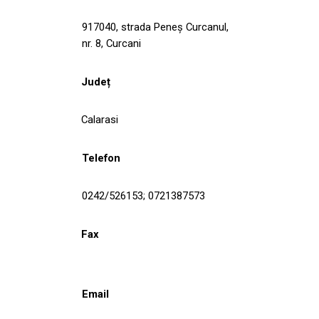
917040, strada Peneş Curcanul,
nr. 8, Curcani
Județ
Calarasi
Telefon
0242/526153; 0721387573
Fax
Email