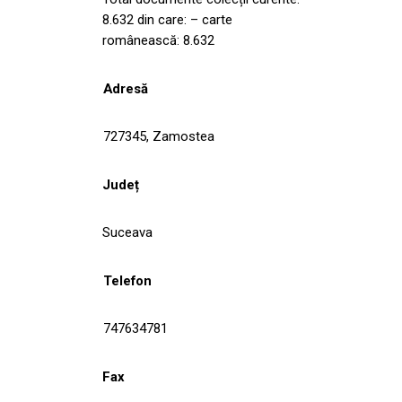
8.632 din care: – carte
românească: 8.632
Adresă
727345, Zamostea
Județ
Suceava
Telefon
747634781
Fax