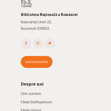
Biblioteca
N
ațională
a R
omâniei
Bulevardul Unirii 22,
București 030833
Contactează-Ne
Despre noi
Cine suntem
Filiala Batthyaneum
Filiala Omnia